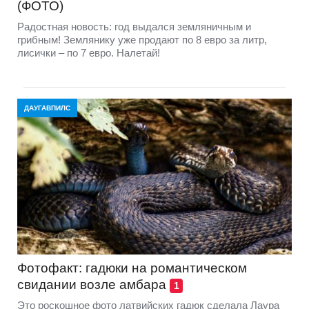
(ФОТО)
Радостная новость: год выдался земляничным и
грибным! Землянику уже продают по 8 евро за литр,
лисички – по 7 евро. Налетай!
ДАУГАВПИЛС
Фотофакт: гадюки на романтическом
свидании возле амбара
1
Это роскошное фото латвийских гадюк сделала Лаура