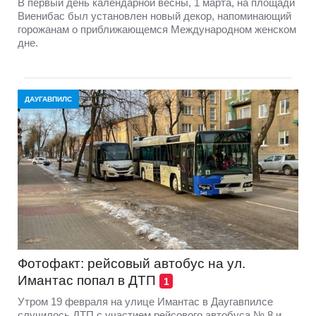
В первый день календарной весны, 1 марта, на площади
Виенибас был установлен новый декор, напоминающий
горожанам о приближающемся Международном женском
дне.
ДАУГАВПИЛС
Фотофакт: рейсовый автобус на ул.
Имантас попал в ДТП
1
Утром 19 февраля на улице Имантас в Даугавпилсе
случилось ДТП с участием рейсового автобуса № 8 и