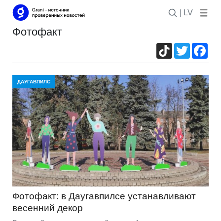
| LV
фотофакт
TikTok
Twitter
Fac
ДАУГАВПИЛС
Фотофакт: в Даугавпилсе устанавливают
весенний декор