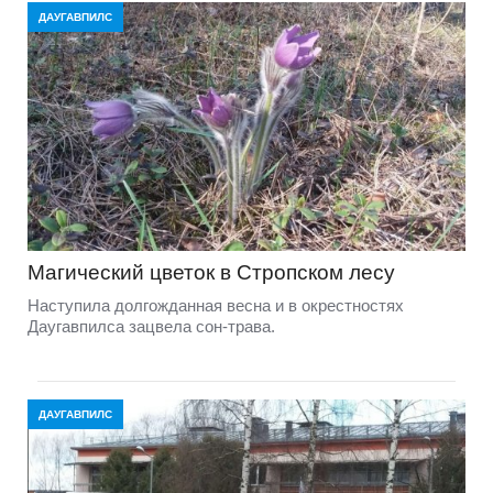
ДАУГАВПИЛС
Магический цветок в Стропском лесу
Наступила долгожданная весна и в окрестностях
Даугавпилса зацвела сон-трава.
ДАУГАВПИЛС