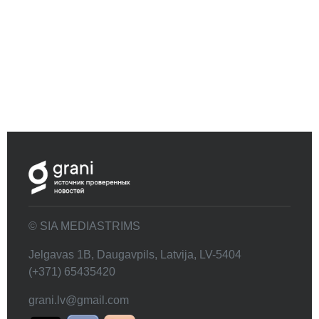
© SIA MEDIASTRIMS
Jelgavas 1B, Daugavpils, Latvija, LV-5404
(+371) 65435420
grani.lv@gmail.com