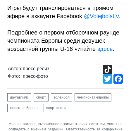
Игры будут транслироваться в прямом
эфире в аккаунте Facebook
@VolejbolsLV
.
Подробнее о первом отборочном раунде
чемпионата Европы среди девушек
возрастной группы U-16 читайте
здесь
.
TikTok
Автор:
пресс-релиз
Фото:
пресс-фото
Twitter
Fac
даугавпилс
спорт
волейбол
чемпионат европы
женская сборная
спортшкола
Мнение авторов, выраженное в комментариях к статьям, может не
совпадать с мнением редакции. Ответственность за содержание