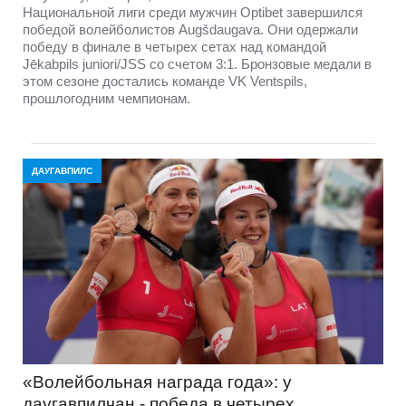
Национальной лиги среди мужчин Optibet завершился
победой волейболистов Augšdaugava. Они одержали
победу в финале в четырех сетах над командой
Jēkabpils juniori/JSS со счетом 3:1. Бронзовые медали в
этом сезоне достались команде VK Ventspils,
прошлогодним чемпионам.
ДАУГАВПИЛС
«Волейбольная награда года»: у
даугавпилчан - победа в четырех