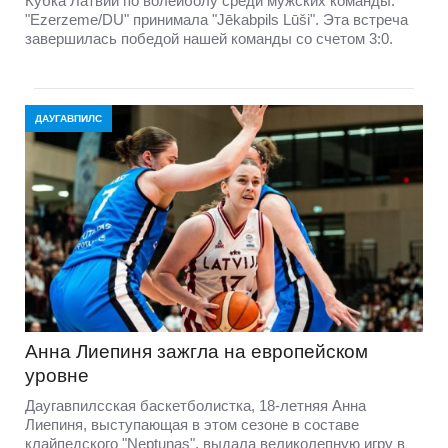
Кубка Латвии по волейболу среди мужских команды.
"Ezerzeme/DU" принимала "Jēkabpils Lūši". Эта встреча
завершилась победой нашей команды со счетом 3:0.
ДАУГАВПИЛС
Анна Лиепиня зажгла на европейском
уровне
Даугавпилсская баскетболистка, 18-летняя Анна
Лиепиня, выступающая в этом сезоне в составе
клайпедского "Neptunas", выдала великолепную игру в