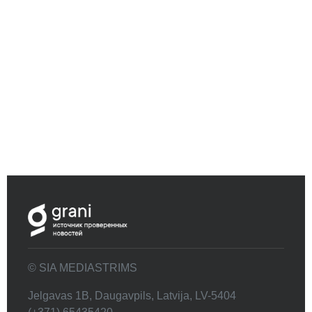
© SIA MEDIASTRIMS
Jelgavas 1B, Daugavpils, Latvija, LV-5404