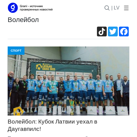
| LV
волейбол
TikTok
Twitter
Fac
СПОРТ
Волейбол: Кубок Латвии уехал в
Даугавпилс!