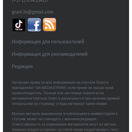
(+371) 65435420
grani.lv@gmail.com
Информация для пользователей
Информация для рекламодателей
Редакция
Авторские права на всю информацию на портале Grani.lv
принадлежат SIA MEDIASTRIMS, если прямо не указан иной
правообладатель. Полная или частичная перепечатка
материалов портала Grani.lv разрешается при наличии прямой
гиперссылки на страницу, откуда материал заимствован.
Мнение авторов, выраженное в публикациях и комментариях к
статьям, может не совпадать с мнением редакции.
Ответственность за содержание материалов несут их авторы.
Администрация оставляет за собой право редактировать текст