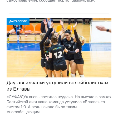
самоуправления, сообщает портал daugavpils.lv.
ДАУГАВПИЛС
Даугавпилчанки уступили волейболисткам
из Елгавы
«СУФА/ДУ» вновь постигла неудача. На выезде в рамках
Балтийской лиги наша команда уступила «Елгаве» со
счетом 1:3. А ведь начало было таким
многообещающим.