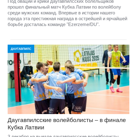
Под овации и крики даугавпилсских болельщиков
прошел финальный матч Кубка Латвии по волейболу
среди мужских команд. Впервые в истории нашего
города эта престижная награда в острейшей и ярчайшей
борьбе досталась команде "Ezerzeme/DU".
ДАУГАВПИЛС
Даугавпилсские волейболисты – в финале
Кубка Латвии
3 декабря на выезде даугавпилсские волейболисты