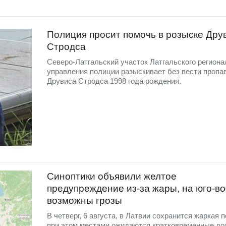
Полиция просит помочь в розыске Дру
Стродса
Северо-Латгальский участок Латгальского региона
управления полиции разыскивает без вести пропа
Друвиса Стродса 1998 года рождения.
Синоптики объявили желтое
предупреждение из-за жары, на юго-во
возможны грозы
В четверг, 6 августа, в Латвии сохранится жаркая п
при этом местами ожидаются кратковременные до