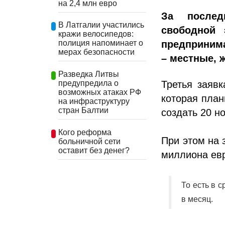
на 2,4 млн евро
За послед
В Латгалии участились
свободной 
кражи велосипедов:
предпринима
полиция напоминает о
мерах безопасности
– местные, 
Разведка Литвы
Третья заяв
предупредила о
возможных атаках РФ
которая план
на инфраструктуру
стран Балтии
создать 20 н
Кого реформа
При этом на 
больничной сети
оставит без денег?
миллиона ев
То есть в 
в месяц.