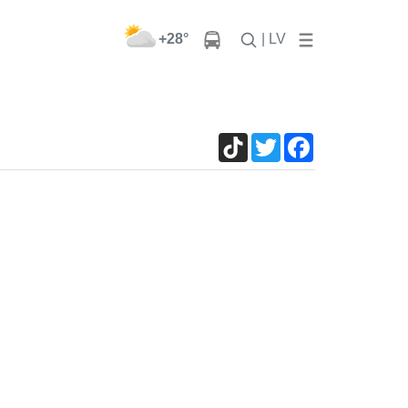
+28°
| LV
TikTok
Twitter
Facebook