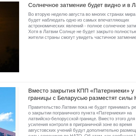
Солнечное затмение будет видно и в 
Во вторую неделю августа во многих странах мир
будет наблюдать одно из самых впечатляющих
астрономических явлений - полное солнечное затм
Хотя в Латвии Солнце не будет закрыто полность
жители страны смогут увидеть частичное затмение
Вместо закрытия КПП «Патерниеки» у
границы с Беларусью разместят силы
Правительство Латвии пока не будет принимать р
о закрытии пограничного пункта «Патерниеки» на
латвийско-белорусской границе. Вместо этого для
усиления контроля в приграничной зоне во время
августовских учений будут дополнительно разме
силы союзников по НАТО. Об этом, как сообщает 