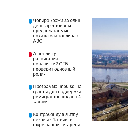
Четыре кражи за один
день: арестованы
предполагаемые
похитители топлива с
АЗС
А нет ли тут
разжигания
ненависти? СГБ
проверит одиозный
ролик
Программа Impulss: на
гранты для поддержки
ремигрантов подано 4
заявки
Контрабанду в Литву
везли из Латвии: в
фуре нашли сигареты