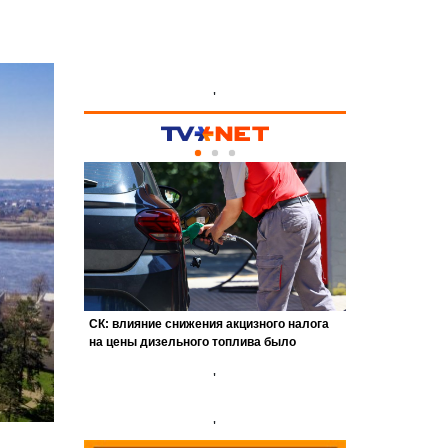
'
'
'