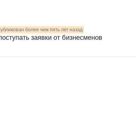
убликован более чем пять лет назад
оступать заявки от бизнесменов