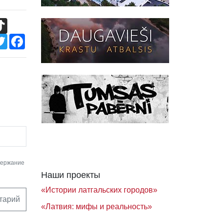
TikTok
Twitter
Facebook
держание
Наши проекты
«Истории латгальских городов»
тарий
«Латвия: мифы и реальность»