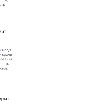
стр
вит
х могут
и сдачи
зования
елать
огов.
крыт