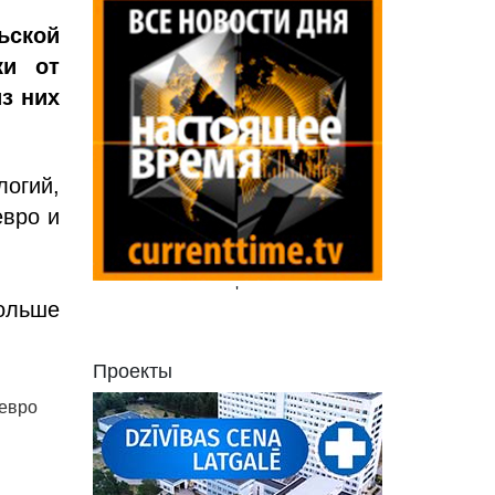
ьской
ки от
з них
логий,
евро и
'
больше
Проекты
 евро