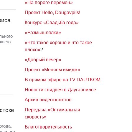
«На пороге перемен»
Проект Hello, Daugavpils!
виса
Конкурс «Свадьба года»
«Размышлялки»
льного
вшего
«Что такое хорошо и что такое
плохо»
?
«Добрый вечер»
Проект «Меняем имидж»
В прямом эфире на TV DAUTKOM
Новости спидвея в Даугавпилсе
Архив видеосюжетов
стоке
Передача «Оптимальная
скорость»
огода,
Благотворительность
жди. На