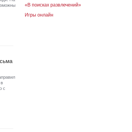
«В поисках развлечений»
озможны
Игры онлайн
исьма
аправил
 в
о с