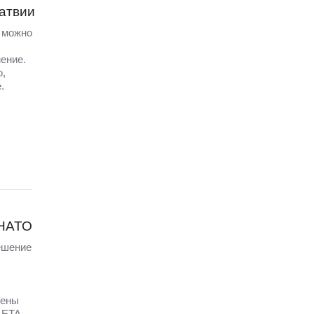
Латвии
а можно
ение.
ю,
.
 НАТО
ешение
щены
LETA,