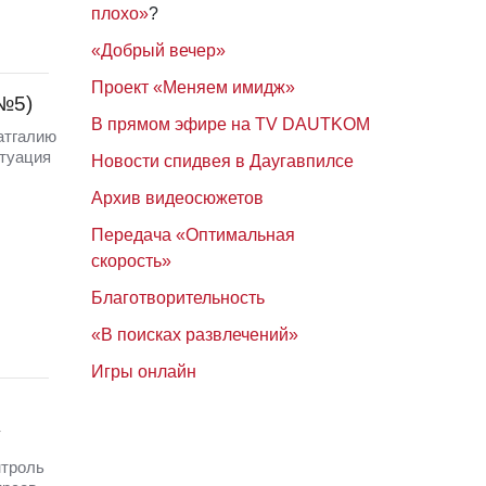
плохо»
?
«Добрый вечер»
Проект «Меняем имидж»
 №5)
В прямом эфире на TV DAUTKOM
атгалию
итуация
Новости спидвея в Даугавпилсе
Архив видеосюжетов
Передача «Оптимальная
скорость»
Благотворительность
«В поисках развлечений»
Игры онлайн
у
нтроль