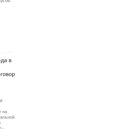
урсов.
еда в
оговор
ий
е на
иальной
ю
 -