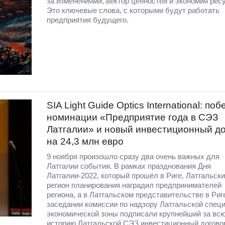
за изменениями, вектор ценностей и экономия рес
Это ключевые слова, с которыми будут работать
предприятия будущего.
SIA Light Guide Optics International: поб
номинации «Предприятие года в СЭЗ
Латгалии» и новый инвестиционный д
на 24,3 млн евро
9 ноября произошло сразу два очень важных для
Латгалии события. В рамках празднования Дня
Латгалии-2022, который прошёл в Риге, Латгальск
регион планирования наградил предпринимателей
региона, а в Латгальском представительстве в Риг
заседании комиссии по надзору Латгальской спец
экономической зоны подписали крупнейший за вс
историю Латгальской СЭЗ инвестиционный договор