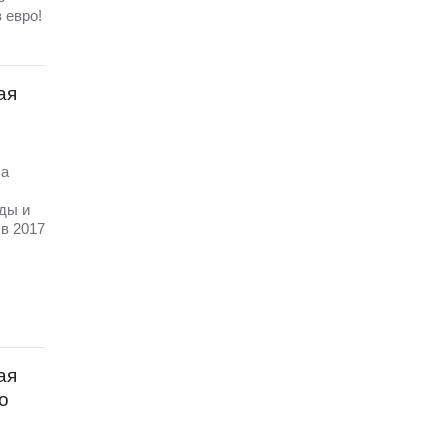
 евро!
ая
ла
ды и
в 2017
ая
о