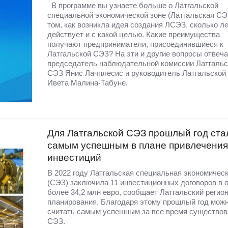
В программе вы узнаете больше о Латгальской
специальной экономической зоне (Латгальская СЭЗ
том, как возникла идея создания ЛСЭЗ, сколько ле
действует и с какой целью. Какие преимущества
получают предприниматели, присоединившиеся к
Латгальской СЭЗ? На эти и другие вопросы отвеч
председатель наблюдательной комиссии Латгальс
СЭЗ Янис Лачплесис и руководитель Латгальской
Ивета Малина-Табуне.
Для Латгальской СЭЗ прошлый год ста
самым успешным в плане привлечения
инвестиций
В 2022 году Латгальская специальная экономическ
(СЭЗ) заключила 11 инвестиционных договоров в 
более 34,2 млн евро, сообщает Латгальский регио
планирования. Благодаря этому прошлый год мож
считать самым успешным за все время существов
СЭЗ.