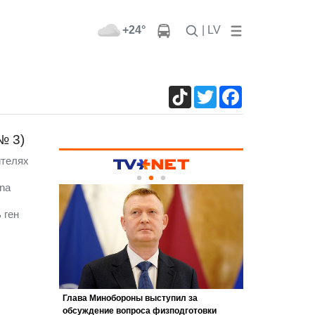
+24°
| LV
TikTok
Twitter
Facebook
№ 3)
ителях
na
 ген