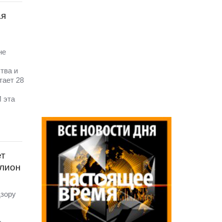
ая
не
тва и
тает 28
И эта
ет
ллион
дзору