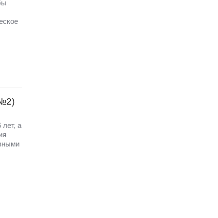
бы
еское
 №2)
лет, а
ия
ивными