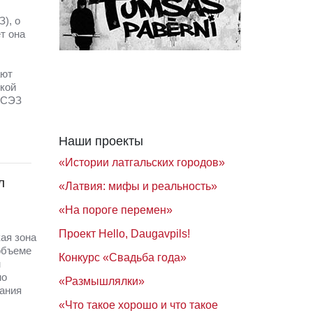
), о
т она
ают
кой
 СЭЗ
Наши проекты
«Истории латгальских городов»
л
«Латвия: мифы и реальность»
«На пороге перемен»
Проект Hello, Daugavpils!
ая зона
объеме
Конкурс «Свадьба года»
н
но
«Размышлялки»
ания
«Что такое хорошо и что такое