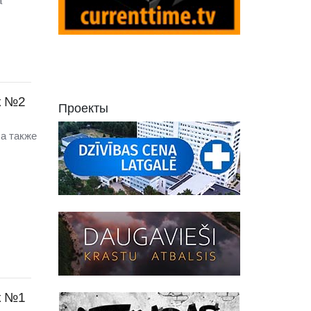
а
к №2
Проекты
а также
к №1