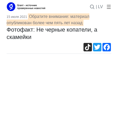
| LV
Обратите внимание: материал
15 июля 2021
опубликован более чем пять лет назад
Фотофакт: Не черные копатели, а
скамейки
TikTok
Twitter
Fac