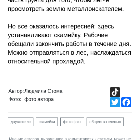
часть грунта для того, чтобы легче
просмотреть землю металлоискателем.
Но все оказалось интересней: здесь
устанавливают скамейку. Рабочие
обещали закончить работы в течение дня.
Можно отправляться в лес, наслаждаться
относительной прохладой.
TikTok
Автор:
Людмила Стома
Фото:
фото автора
Twitter
Fac
даугавпилс
скамейки
фотофакт
общество слепых
Мнение авторов, выраженное в комментариях к статьям, может не