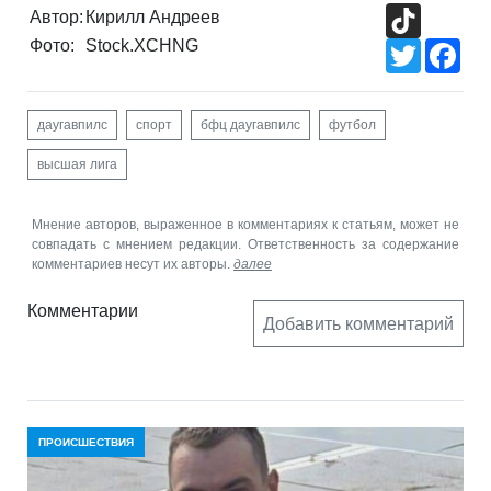
TikTok
Автор:
Кирилл Андреев
Фото:
Stock.XCHNG
Twitter
Fac
даугавпилс
спорт
бфц даугавпилс
футбол
высшая лига
Мнение авторов, выраженное в комментариях к статьям, может не
совпадать с мнением редакции. Ответственность за содержание
комментариев несут их авторы.
далее
Комментарии
Добавить комментарий
ПРОИСШЕСТВИЯ