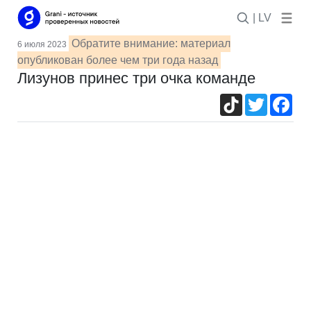
| LV
Обратите внимание: материал
6 июля 2023
опубликован более чем три года назад
Лизунов принес три очка команде
TikTok
Twitter
Fac