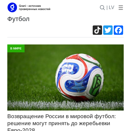
| LV
футбол
TikTok
Twitter
Fac
В МИРЕ
Возвращение России в мировой футбол:
решение могут принять до жеребьевки
Евро-2028