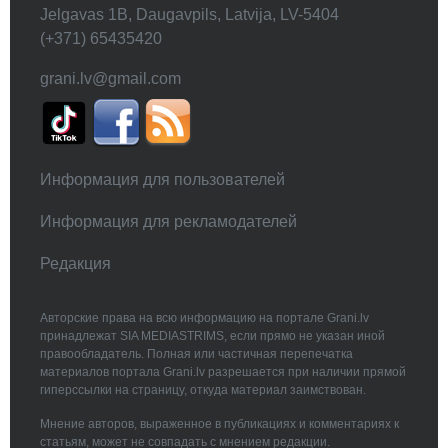
Jelgavas 1B, Daugavpils, Latvija, LV-5404
(+371) 65435420
grani.lv@gmail.com
Информация для пользователей
Информация для рекламодателей
Редакция
Авторские права на всю информацию на портале Grani.lv
принадлежат SIA MEDIASTRIMS, если прямо не указан иной
правообладатель. Полная или частичная перепечатка
материалов портала Grani.lv разрешается при наличии прямой
гиперссылки на страницу, откуда материал заимствован.
Мнение авторов, выраженное в публикациях и комментариях к
статьям, может не совпадать с мнением редакции.