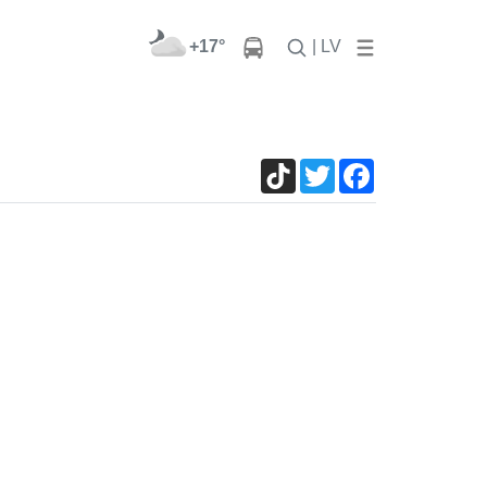
+17°
| LV
и
TikTok
Twitter
Facebook