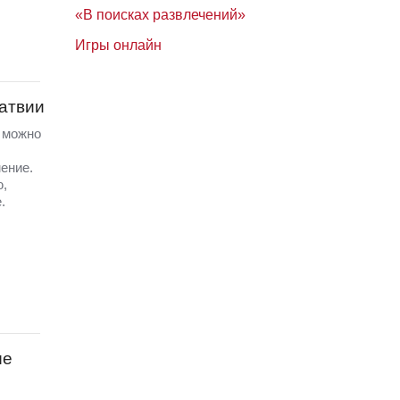
«В поисках развлечений»
Игры онлайн
Латвии
а можно
ение.
ю,
.
ые