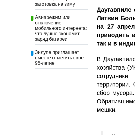
заготовка на зиму
Даугавпилс 
Латвии Боль
Авиарежим или
отключение
на 27 апре
мобильного интернета:
что лучше экономит
приводить в
заряд батареи
так и в инд
Зилупе приглашает
вместе отметить свое
В Даугавпил
95-летие
хозяйства (У
сотрудники
территории.
сбор мусора.
Обратившим
мешки.