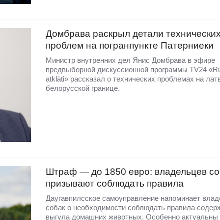
Домбравa раскрыл детали технически
проблем на погранпункте Патерниеки
Министр внутренних дел Янис Домбрава в эфире
предвыборной дискуссионной программы TV24 «R
atklāti» рассказал о технических проблемах на лат
белорусской границе.
Штраф — до 1850 евро: владельцев со
призывают соблюдать правила
Даугавпилсское самоуправление напоминает вла
собак о необходимости соблюдать правила содер
выгула домашних животных. Особенно актуальны 