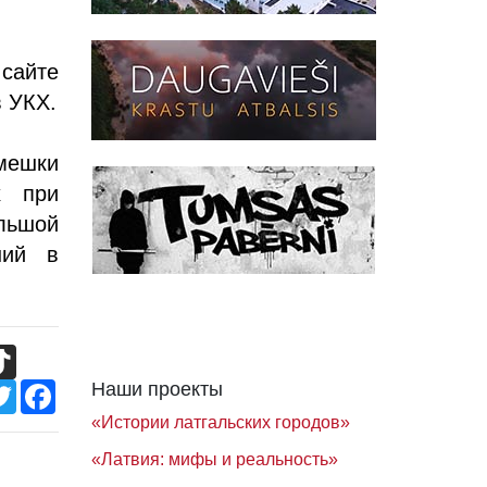
сайте
в УКХ.
мешки
х при
ольшой
ний в
TikTok
Twitter
Facebook
Наши проекты
«Истории латгальских городов»
«Латвия: мифы и реальность»