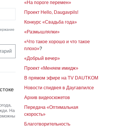
«На пороге перемен»
Проект Hello, Daugavpils!
Конкурс «Свадьба года»
держание
«Размышлялки»
«Что такое хорошо и что такое
плохо»
?
тарий
«Добрый вечер»
Проект «Меняем имидж»
В прямом эфире на TV DAUTKOM
Новости спидвея в Даугавпилсе
стоке
Архив видеосюжетов
огода,
Передача «Оптимальная
жди. На
скорость»
озможны
Благотворительность