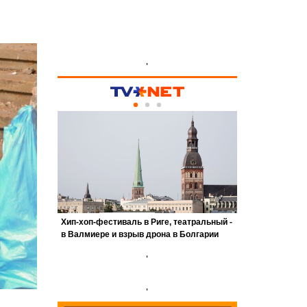
'
'
'