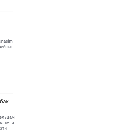
х
unāsim
вийско-
бак
дельцам
жания и
эти