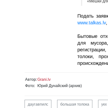
«Мешки для
Подать заяв
www.talkas.lv
Бытовые отх
для мусора
регистрации,
толоки, пр
происхожден
Автор:
Grani.lv
Фото:
Юрий Дунайский (архив)
даугавпилс
большая толока
укх