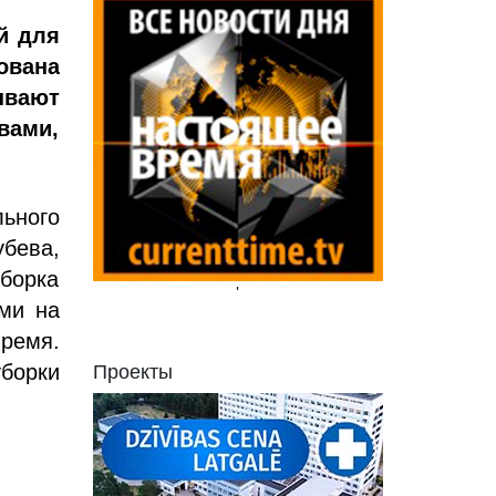
й для
ована
ывают
вами,
льного
убева,
борка
'
ами на
время.
борки
Проекты