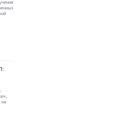
 учения
ченных
кой
П:
х
ке»,
 на