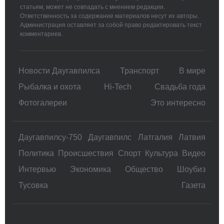
статьям, может не совпадать с мнением редакции.
Ответственность за содержание материалов несут их авторы.
Администрация оставляет за собой право редактировать текст
комментариев.
Новости Даугавпилса
Транспорт
В мире
Рыбалка и охота
Hi-Tech
Свадьбa года
Фотогалереи
Это интересно
Даугавпилсу-750
Даугавпилс
Латгалия
Латвия
Политика
Происшествия
Спорт
Культура
Видео
Интервью
Экономика
Общество
Шоубиз
Тусовка
Газета