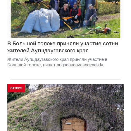
В Большой толоке приняли участие сотни
жителей Аугшдаугавского края
Жители Аугшдаугавского края приняли участие в
Большой толоке, пишет augsdaugavasnovads.lv.
ЛАТВИЯ