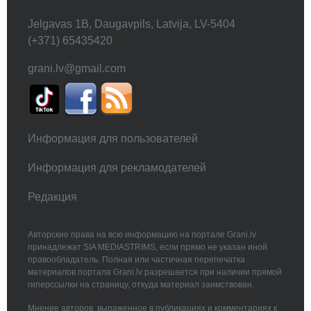
Jelgavas 1B, Daugavpils, Latvija, LV-5404
(+371) 65435420
grani.lv@gmail.com
Информация для пользователей
Информация для рекламодателей
Редакция
Авторские права на всю информацию на портале Grani.lv
принадлежат SIA MEDIASTRIMS, если прямо не указан иной
правообладатель. Полная или частичная перепечатка
материалов портала Grani.lv разрешается при наличии прямой
гиперссылки на страницу, откуда материал заимствован.
Мнение авторов, выраженное в публикациях и комментариях к