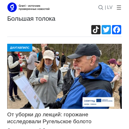
| LV
большая толока
TikTok
Twitter
Fac
ДАУГАВПИЛС
От уборки до лекций: горожане
исследовали Ругельское болото