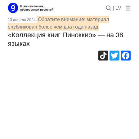
| LV
Обратите внимание: материал
13 апреля 2024
опубликован более чем два года назад
«Коллекция книг Пиноккио» — на 38
языках
TikTok
Twitter
Fac