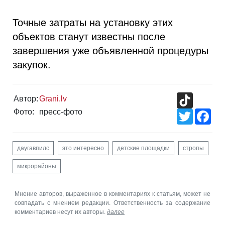
Точные затраты на установку этих
объектов станут известны после
завершения уже объявленной процедуры
закупок.
TikTok
Автор:
Grani.lv
Фото:
пресс-фото
Twitter
Fac
даугавпилс
это интересно
детские площадки
стропы
микрорайоны
Мнение авторов, выраженное в комментариях к статьям, может не
совпадать с мнением редакции. Ответственность за содержание
комментариев несут их авторы.
далее