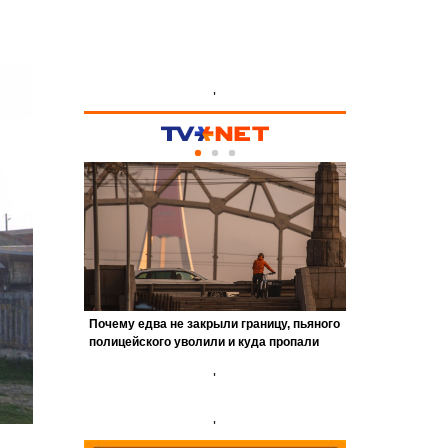
'
'
'