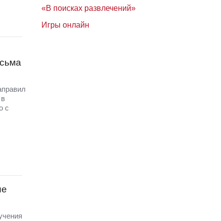
«В поисках развлечений»
Игры онлайн
исьма
аправил
 в
о с
ые
 учения