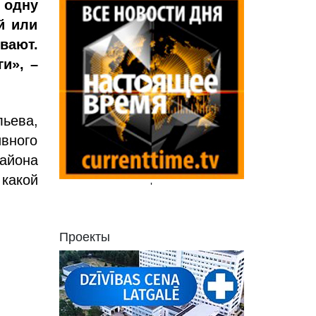
 одну
й или
вают.
и», –
ьева,
вного
айона
какой
'
Проекты