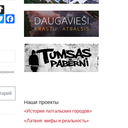
TikTok
Twitter
Facebook
держание
тарий
Наши проекты
«Истории латгальских городов»
«Латвия: мифы и реальность»