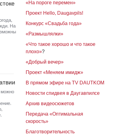
«На пороге перемен»
стоке
Проект Hello, Daugavpils!
огода,
Конкурс «Свадьба года»
жди. На
озможны
«Размышлялки»
«Что такое хорошо и что такое
плохо»
?
«Добрый вечер»
Проект «Меняем имидж»
Латвии
В прямом эфире на TV DAUTKOM
а можно
Новости спидвея в Даугавпилсе
ение.
Архив видеосюжетов
ю,
Передача «Оптимальная
.
скорость»
Благотворительность