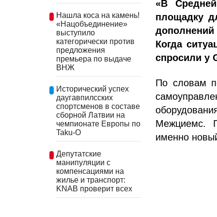
«В Средней
Нашла коса на камень!
площадку дл
«Нацобъединение»
дополнений 
выступило
категорически против
Когда ситуа
предложения
спросили у 
премьера по выдаче
ВНЖ
По словам п
Исторический успех
самоуправле
даугавпилсских
спортсменов в составе
оборудован
сборной Латвии на
Межциемс. П
чемпионате Европы по
Taku-O
именно новый
Депутатские
манипуляции с
компенсациями на
жилье и транспорт:
KNAB проверит всех