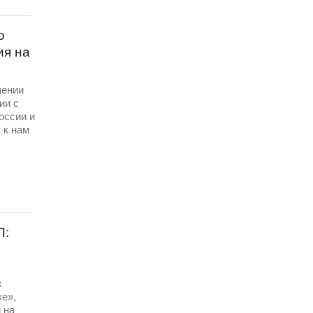
о
ия на
шении
ии с
оссии и
 к нам
П:
х
ке»,
 на