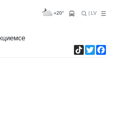
+20°
| LV
ежциемсе
TikTok
Twitter
Facebook