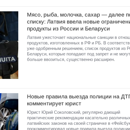
Мясо, рыба, молочка, сахар — далее п
списку: Латвия ввела новые ограничен
продукты из России и Беларуси
Латвия ужесточает национальные санкции в отно
продуктов, изготовленных в РФ и РБ. В соответств
уже одобренным решением, список продуктов из Р
Беларуси, которые попадают под запрет и не могут
больше ввозиться, существенно расширен.
Новые правила выезда полиции на ДТ
комментирует юрист
Юрист Юрий Соколовский, регулярно дающий
практические рекомендации касательно различны
латвийских законов на своей страничке в «Фейсбу
прокомментировал новые правила выезда полиции