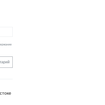
держание
тарий
стоке