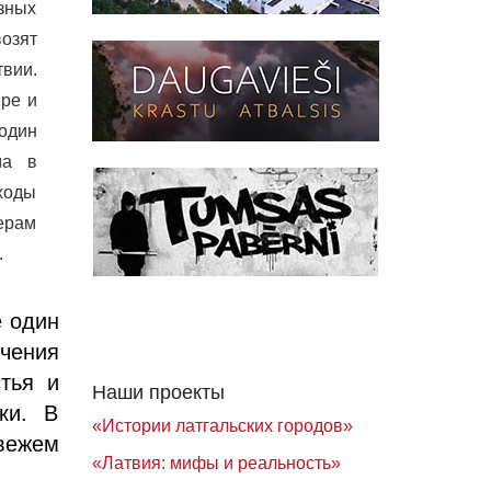
азных
озят
вии.
ре и
 один
ма в
ходы
нерам
.
е один
чения
тья и
Наши проекты
ки. В
«Истории латгальских городов»
вежем
«Латвия: мифы и реальность»