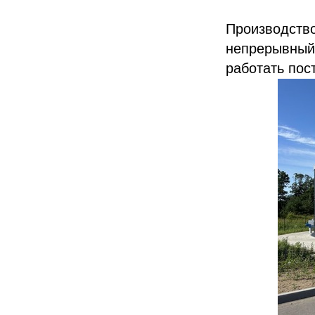
Производс
непрерывный
работать пос