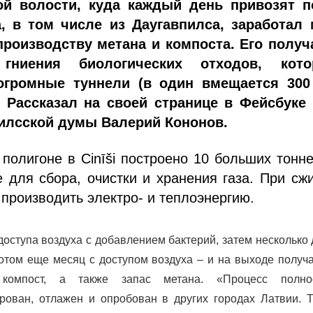
ой волости, куда каждый день привозят п
, в том числе из Даугавпилса, заработал 
производству метана и компоста. Его получ
 гниения биологических отходов, кот
огромные туннели (в один вмещается 300
– Рассказал на своей странице в Фейсбуке 
илсской думы Валерий Кононов.
 полигоне в Cinīši построено 10 больших тонн
 для сбора, очистки и хранения газа. При сж
 производить электро- и теплоэнергию.
доступа воздуха с добавлением бактерий, затем несколько
отом еще месяц с доступом воздуха – и на выходе получ
 компост, а также запас метана. «Процесс полно
рован, отлажен и опробован в других городах Латвии. Т