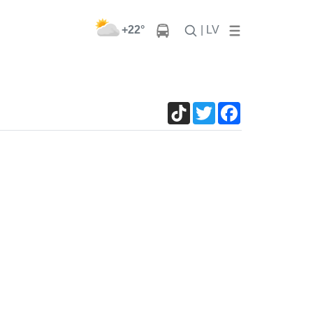
+22°
| LV
TikTok
Twitter
Facebook