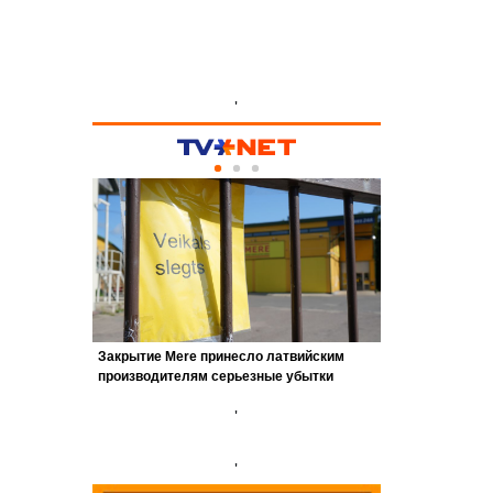
'
'
'