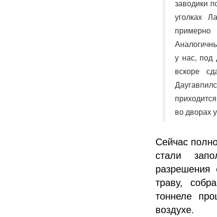
заводики п
уголках Л
примерно
Аналогичны
у нас, под
вскоре сд
Даугавпил
приходится
во дворах у
Сейчас полно
стали запо
разрешения 
траву, собр
тоннеле про
воздухе.