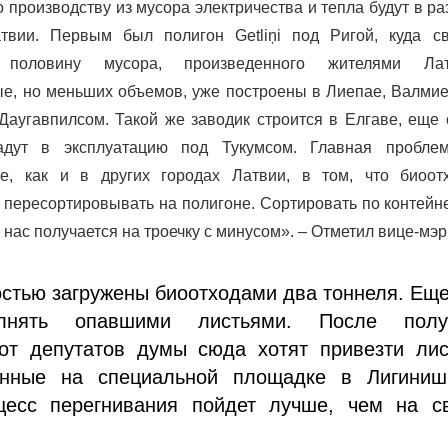
о производству из мусора электричества и тепла будут в р
атвии. Первым был полигон Getliņi под Ригой, куда св
 половину мусора, произведенного жителями Лат
е, но меньших объемов, уже построены в Лиепае, Валмие
 Даугавпилсом. Такой же заводик строится в Елгаве, еще
адут в эксплуатацию под Тукумсом. Главная пробле
се, как и в других городах Латвии, в том, что биоот
 пересортировывать на полигоне. Сортировать по контей
 нас получается на троечку с минусом». – Отметил вице-мэр
стью загружены биоотходами два тоннеля. Ещ
лнять опавшими листьями. После полу
от депутатов думы сюда хотят привезти лис
анные на специальной площадке в Лигиниш
цесс перегнивания пойдет лучше, чем на с