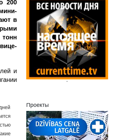
о 200
мини-
ают в
орыми
 тонн
вице-
елей и
игании
'
Проекты
 дней
ается
стью
акие