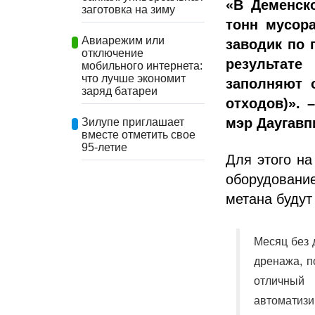
«В Деменск
заготовка на зиму
тонн мусора
Авиарежим или
заводик по 
отключение
результате
мобильного интернета:
что лучше экономит
заполняют 
заряд батареи
отходов)». 
мэр Даугавп
Зилупе приглашает
вместе отметить свое
95-летие
Для этого на
оборудование
метана будут
Месяц без 
дренажа, п
отличный
автоматизи