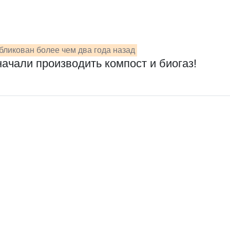
бликован более чем два года назад
начали производить компост и биогаз!