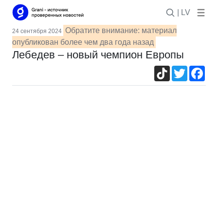
| LV
Обратите внимание: материал
24 сентября 2024
опубликован более чем два года назад
Лебедев – новый чемпион Европы
TikTok
Twitter
Fac