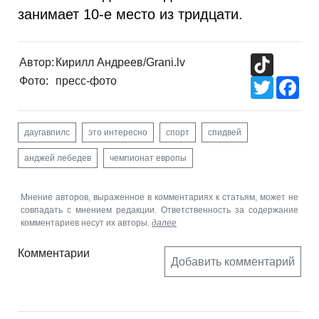
занимает 10-е место из тридцати.
TikTok
Автор:
Кирилл Андреев/Grani.lv
Фото:
пресс-фото
Twitter
Fac
даугавпилс
это интересно
спорт
спидвей
анджей лебедев
чемпионат европы
Мнение авторов, выраженное в комментариях к статьям, может не
совпадать с мнением редакции. Ответственность за содержание
комментариев несут их авторы.
далее
Комментарии
Добавить комментарий