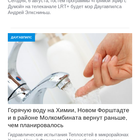
Сегодня, 6 августа, гостем программы «Прямой эфир с
Думой» на телеканале LRT+ будет мэр Даугавпилса
Андрей Элксниньш.
ДАУГАВПИЛС
Горячую воду на Химии, Новом Форштадте
и в районе Молкомбината вернут раньше,
чем планировалось
Гидравлические испытания Теплосетей в микрорайонах