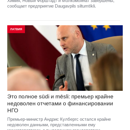
Химия, Новый Форштадт и Молкомбинат завершены,
сообщает предприятие Daugavpils siltumtīkli.
ЛАТВИЯ
Это полное sūdi и mēsli: премьер крайне
недоволен отчетами о финансировании
НГО
Премьер-министр Андрис Кулбергс остался крайне
недоволен данными, представленными ему