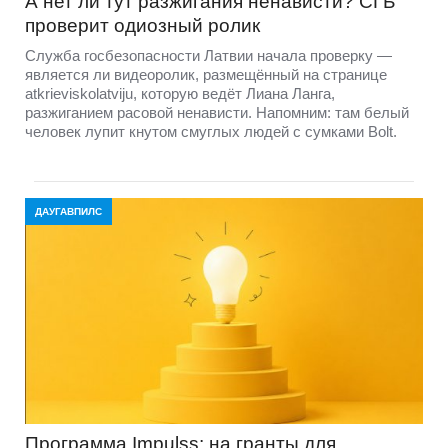
А нет ли тут разжигания ненависти? СГБ
проверит одиозный ролик
Служба госбезопасности Латвии начала проверку —
является ли видеоролик, размещённый на странице
atkrieviskolatviju, которую ведёт Лиана Ланга,
разжиганием расовой ненависти. Напомним: там белый
человек лупит кнутом смуглых людей с сумками Bolt.
ДАУГАВПИЛС
Программа Impulss: на гранты для