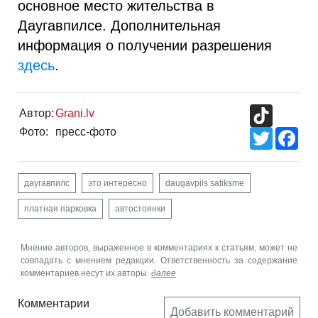
основное место жительства в
Даугавпилсе. Дополнительная
информация о получении разрешения
здесь
.
TikTok
Автор:
Grani.lv
Фото:
пресс-фото
Twitter
Fac
даугавпилс
это интересно
daugavpils satiksme
платная парковка
автостоянки
Мнение авторов, выраженное в комментариях к статьям, может не
совпадать с мнением редакции. Ответственность за содержание
комментариев несут их авторы.
далее
Комментарии
Добавить комментарий