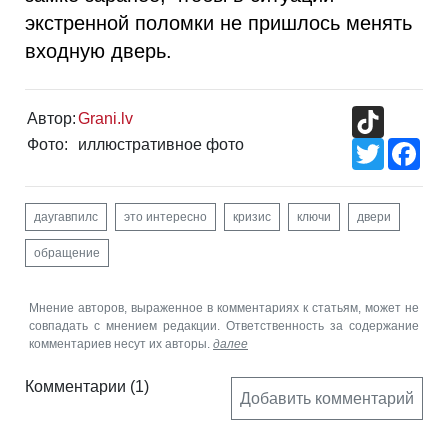
экстренной поломки не пришлось менять
входную дверь.
TikTok
Автор:
Grani.lv
Фото:
иллюстративное фото
Twitter
Fac
даугавпилс
это интересно
кризис
ключи
двери
обращение
Мнение авторов, выраженное в комментариях к статьям, может не
совпадать с мнением редакции. Ответственность за содержание
комментариев несут их авторы.
далее
Комментарии
(1)
Добавить комментарий