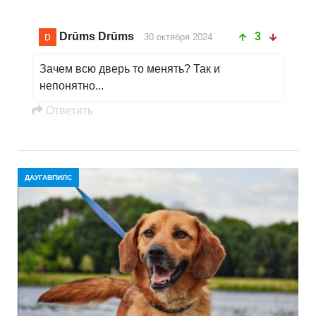
Drūms Drūms
3
30 октября 2024
Зачем всю дверь то менять? Так и
непонятно...
Oтветить
ДАУГАВПИЛС