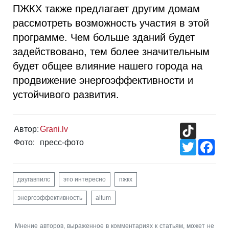
ПЖКХ также предлагает другим домам
рассмотреть возможность участия в этой
программе. Чем больше зданий будет
задействовано, тем более значительным
будет общее влияние нашего города на
продвижение энергоэффективности и
устойчивого развития.
TikTok
Автор:
Grani.lv
Фото:
пресс-фото
Twitter
Fac
даугавпилс
это интересно
пжкх
энергоэффективность
altum
Мнение авторов, выраженное в комментариях к статьям, может не