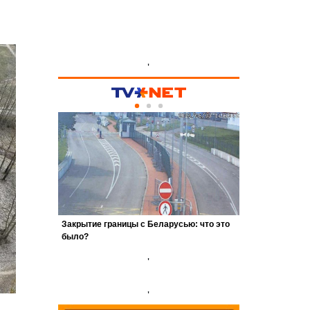
'
'
'