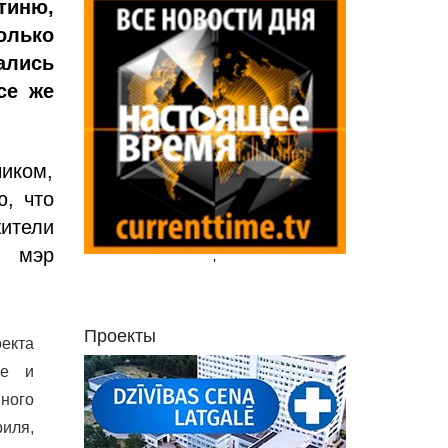
тиню,
олько
ались
се же
иком,
ю, что
жители
я мэр
'
Проекты
екта
ие и
ного
риля,