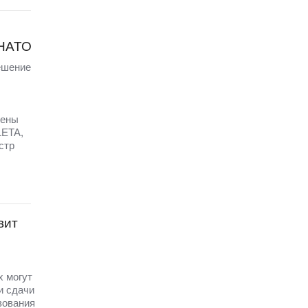
 НАТО
ешение
щены
LETA,
стр
вит
х могут
и сдачи
зования