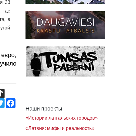
ля 33
, где
а, в
угой
 евро,
лучило
TikTok
Twitter
Facebook
Наши проекты
«Истории латгальских городов»
«Латвия: мифы и реальность»