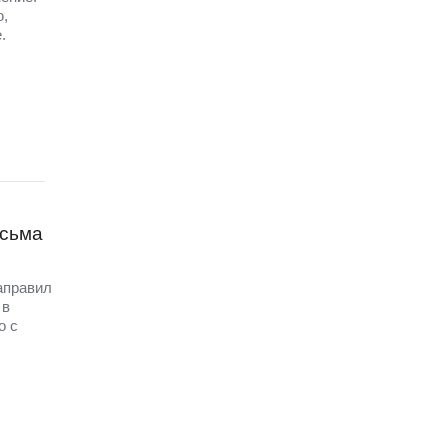
ю,
.
исьма
аправил
 в
о с