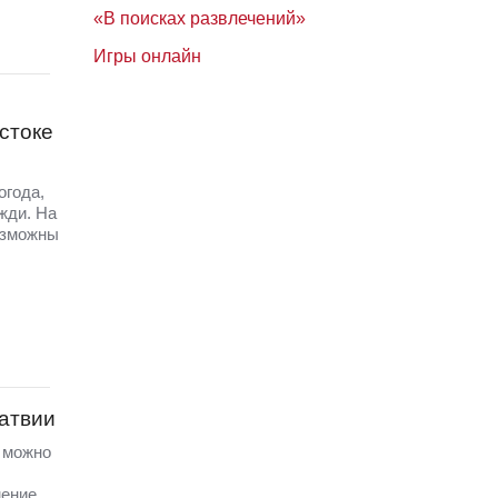
«В поисках развлечений»
Игры онлайн
стоке
огода,
жди. На
озможны
Латвии
а можно
ение.