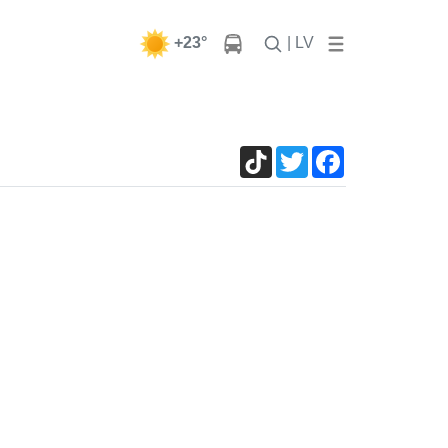
+23°
| LV
TikTok
Twitter
Facebook