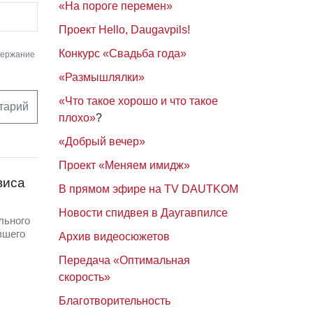
«На пороге перемен»
Проект Hello, Daugavpils!
Конкурс «Свадьба года»
держание
«Размышлялки»
«Что такое хорошо и что такое
тарий
плохо»
?
«Добрый вечер»
Проект «Меняем имидж»
виса
В прямом эфире на TV DAUTKOM
Новости спидвея в Даугавпилсе
льного
вшего
Архив видеосюжетов
Передача «Оптимальная
скорость»
Благотворительность