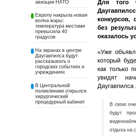
Для того 
авиации НАТО
Даугавпилс
Европу накрыла новая
конкурсов,
волна жары:
температура местами
без результ
превысила 40
оказалось у
градусов
На экранах в центре
«Уже объявл
Даугавпилса будут
который буд
рассказывать о
городских событиях и
как только 
учреждениях
увидят нач
Даугавпилса
В Центральной
поликлинике открылся
хирургический
процедурный кабинет
В свою оч
будут пр
видеонабл
отдыха на 