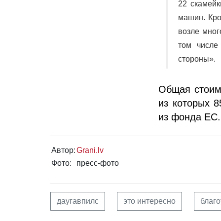
22 скамейк
машин. Кро
возле мног
том числе
стороны».
Общая стоимо
из которых 
из фонда ЕС.
Автор:
Grani.lv
Фото:
пресс-фото
даугавпилс
это интересно
благо