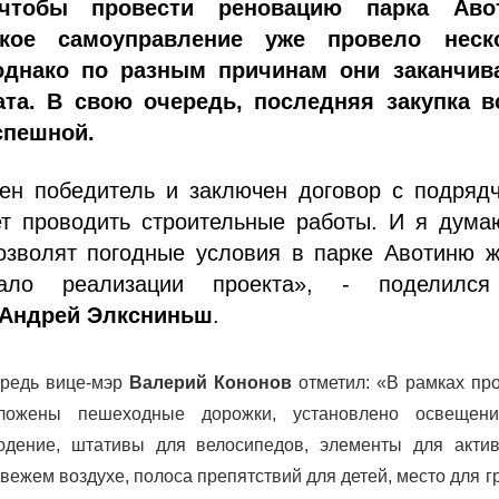
чтобы провести реновацию парка Аво
ское самоуправление уже провело неск
 однако по разным причинам они заканчив
ата. В свою очередь, последняя закупка в
спешной.
ен победитель и заключен договор с подрядч
ет проводить строительные работы. И я дума
позволят погодные условия в парке Авотиню 
ало реализации проекта», - поделилс
Андрей Элксниньш
.
ередь вице-мэр
Валерий Кононов
отметил: «В рамках про
оложены пешеходные дорожки, установлено освещен
юдение, штативы для велосипедов, элементы для актив
свежем воздухе, полоса препятствий для детей, место для г