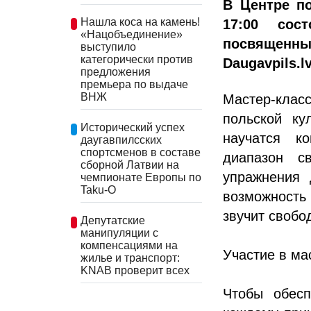
В Центре по
Нашла коса на камень!
17:00 сос
«Нацобъединение»
посвященн
выступило
категорически против
Daugavpils.lv
предложения
премьера по выдаче
ВНЖ
Мастер-класс
польской ку
Исторический успех
научатся к
даугавпилсских
спортсменов в составе
диапазон с
сборной Латвии на
упражнения 
чемпионате Европы по
Taku-O
возможность
звучит свобо
Депутатские
манипуляции с
компенсациями на
Участие в ма
жилье и транспорт:
KNAB проверит всех
Чтобы обесп