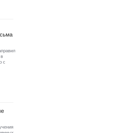
исьма
аправил
 в
о с
ые
 учения
ченных