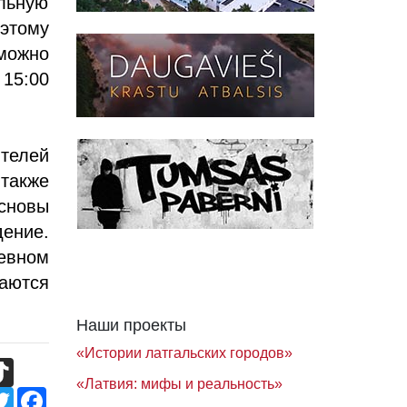
альную
оэтому
можно
 15:00
телей
 также
сновы
дение.
евном
шаются
Наши проекты
«Истории латгальских городов»
TikTok
«Латвия: мифы и реальность»
Twitter
Facebook