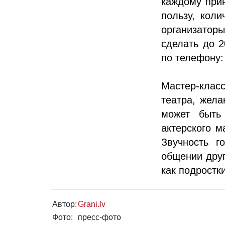
каждому при
пользу, коли
организатор
сделать до 2
по телефону:
Мастер-клас
театра, жела
может быть
актерского м
Звучность г
общении друг
как подростки
Автор:
Grani.lv
Фото:
пресс-фото