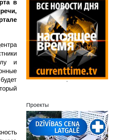
рта в
речи,
тале
Центра
тники
илу и
онные
будет
'
оторый
Проекты
ность