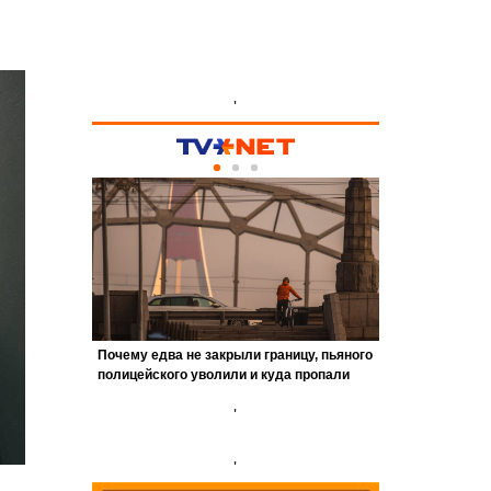
'
'
'