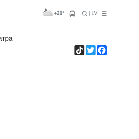
+20°
| LV
атра
TikTok
Twitter
Facebook