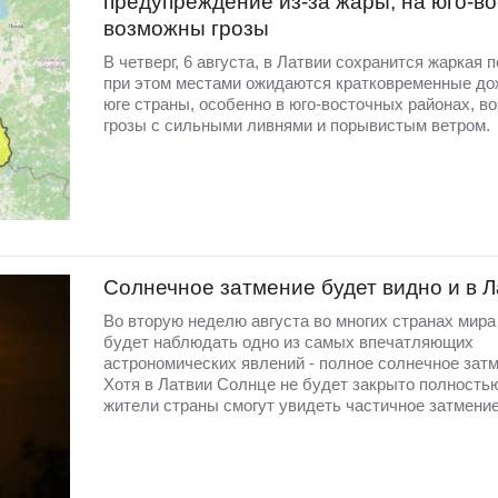
предупреждение из-за жары, на юго-во
возможны грозы
В четверг, 6 августа, в Латвии сохранится жаркая п
при этом местами ожидаются кратковременные до
юге страны, особенно в юго-восточных районах, в
грозы с сильными ливнями и порывистым ветром.
Солнечное затмение будет видно и в 
Во вторую неделю августа во многих странах мир
будет наблюдать одно из самых впечатляющих
астрономических явлений - полное солнечное затм
Хотя в Латвии Солнце не будет закрыто полность
жители страны смогут увидеть частичное затмение