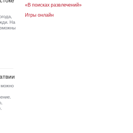
стоке
«В поисках развлечений»
Игры онлайн
огода,
жди. На
озможны
Латвии
а можно
ение.
ю,
.