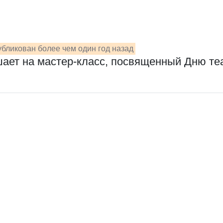
бликован более чем один год назад
шает на мастер-класс, посвященный Дню те