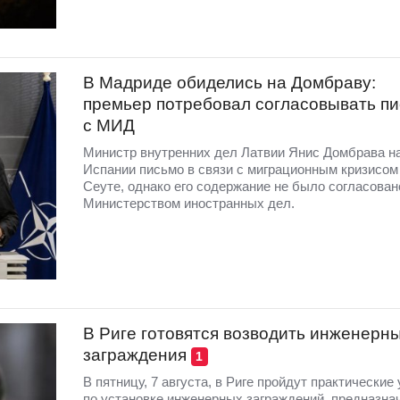
В Мадриде обиделись на Домбраву:
премьер потребовал согласовывать п
с МИД
Министр внутренних дел Латвии Янис Домбрава н
Испании письмо в связи с миграционным кризисом
Сеуте, однако его содержание не было согласован
Министерством иностранных дел.
В Риге готовятся возводить инженерн
заграждения
1
В пятницу, 7 августа, в Риге пройдут практические
по установке инженерных заграждений, предназна