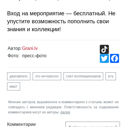
Вход на мероприятие — бесплатный. Не
упустите возможность пополнить свои
знания и коллекции!
TikTok
Автор:
Grani.lv
Фото:
пресс-фото
Twitter
Fac
даугавпилс
это интересно
слет коллекционеров
рту
март
Мнение авторов, выраженное в комментариях к статьям, может не
совпадать с мнением редакции. Ответственность за содержание
комментариев несут их авторы.
далее
Комментарии