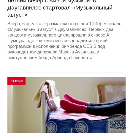
Летний вечер с живой музыкой: в
Даугавпилсе стартовал «Музыкальный
август»
Вчера, 6 августа, с размахом открылся 14-й фестиваль
«Музыкальный август в Даугавпилсе». Первых два
концерта музыкального цикла прошли в сквере А.
Пумпура, где зрители смогли насладиться яркой
программой в исполнении биг-бенда CĒSIS под
руководством дирижера Марека Аузиньша и
выступлением бенда Арнолда Гринберта.
ЛАТВИЯ