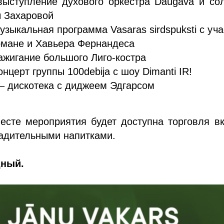
выступление духового оркестра Daugava и со
 Захаровой
музыкальная программа Vasaras sirdspuksti с уч
мане и Хавьера Фернандеса
зажигание большого Лиго-костра
онцерт группы 100debija с шоу Dimanti IR!
 – дискотека с диджеем Эдгарсом
есте мероприятия будет доступна торговля в
адительными напитками.
дный.