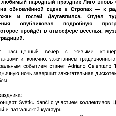
у любимый народный праздник Лиго вновь 
 на обновлённой сцене в Стропах — к ра
ожан и гостей Даугавпилса. Отдел ту
ления опубликовал подробную прогр
которое пройдёт в атмосфере веселья, муз
традиций.
ет насыщенный вечер с живыми концер
танцами и, конечно, зажиганием традиционного
ральным событием станет Adriano Celentano T
дничную ночь завершит зажигательная дискоте
бом.
раздника:
концерт Svētku danči с участием коллективов 
й и латгальской культуры