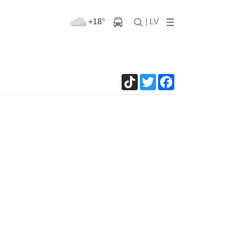
+18°
| LV
TikTok
Twitter
Facebook