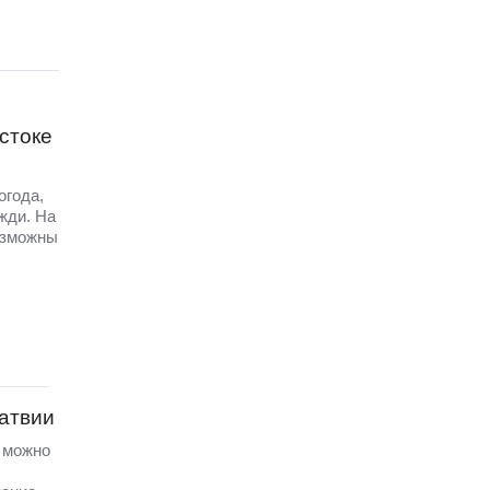
стоке
огода,
жди. На
озможны
Латвии
а можно