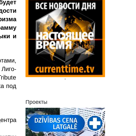
будет
дости
ризма
амму
ыки и
тами,
 Лиго-
ribute
'
ка под
Проекты
Центра