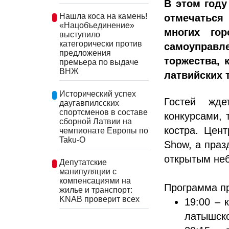
В этом год
Нашла коса на камень!
отмечаться
«Нацобъединение»
многих гор
выступило
категорически против
самоуправ
предложения
торжества, 
премьера по выдаче
ВНЖ
латвийских 
Исторический успех
Гостей жд
даугавпилсских
спортсменов в составе
конкурсами, 
сборной Латвии на
костра. Цент
чемпионате Европы по
Taku-O
Show, а праз
открытым не
Депутатские
манипуляции с
компенсациями на
Программа п
жилье и транспорт:
KNAB проверит всех
19:00 – 
латышско