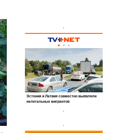
'
'
'