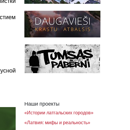
листки
астием
кусной
Наши проекты
«Истории латгальских городов»
«Латвия: мифы и реальность»