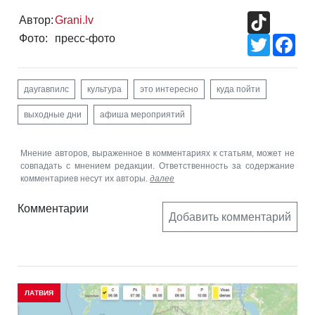
TikTok
Автор:
Grani.lv
Фото:
пресс-фото
Twitter
Fac
даугавпилс
культура
это интересно
куда пойти
выходные дни
афиша мероприятий
Мнение авторов, выраженное в комментариях к статьям, может не
совпадать с мнением редакции. Ответственность за содержание
комментариев несут их авторы.
далее
Комментарии
Добавить комментарий
ЛАТВИЯ