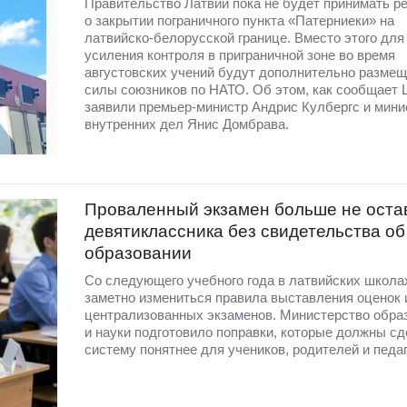
Правительство Латвии пока не будет принимать р
о закрытии пограничного пункта «Патерниеки» на
латвийско-белорусской границе. Вместо этого для
усиления контроля в приграничной зоне во время
августовских учений будут дополнительно разме
силы союзников по НАТО. Об этом, как сообщает 
заявили премьер-министр Андрис Кулбергс и мини
внутренних дел Янис Домбрава.
Проваленный экзамен больше не оста
девятиклассника без свидетельства об
образовании
Со следующего учебного года в латвийских школа
заметно измениться правила выставления оценок 
централизованных экзаменов. Министерство обра
и науки подготовило поправки, которые должны сд
систему понятнее для учеников, родителей и педаг