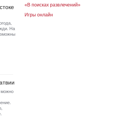
«В поисках развлечений»
стоке
Игры онлайн
огода,
жди. На
озможны
Латвии
а можно
ение.
ю,
.