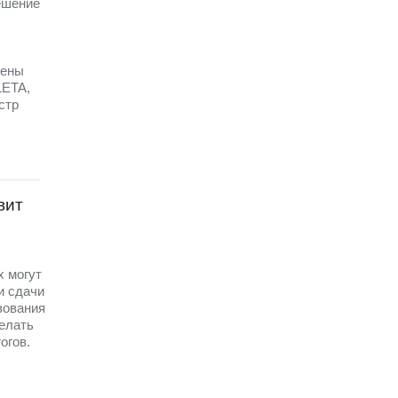
ешение
щены
LETA,
стр
вит
х могут
и сдачи
зования
елать
огов.