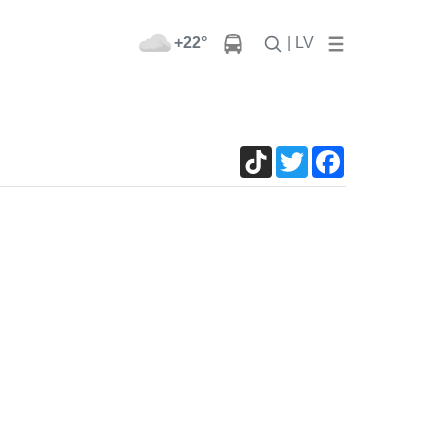
+22°
| LV
TikTok
Twitter
Facebook