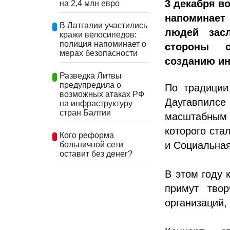
3 декабря в
на 2,4 млн евро
напоминает
В Латгалии участились
людей засл
кражи велосипедов:
полиция напоминает о
стороны о
мерах безопасности
созданию ин
Разведка Литвы
предупредила о
По традиции
возможных атаках РФ
Даугавпилс
на инфраструктуру
стран Балтии
масштабным 
которого ст
Кого реформа
и Социальная
больничной сети
оставит без денег?
В этом году 
примут твор
организаций,