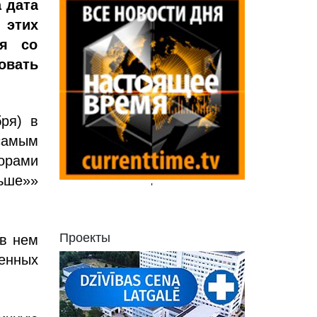
 дата
 этих
ия со
овать
.
ря) в
самым
орами
ьше»»
'
Проекты
 в нем
енных