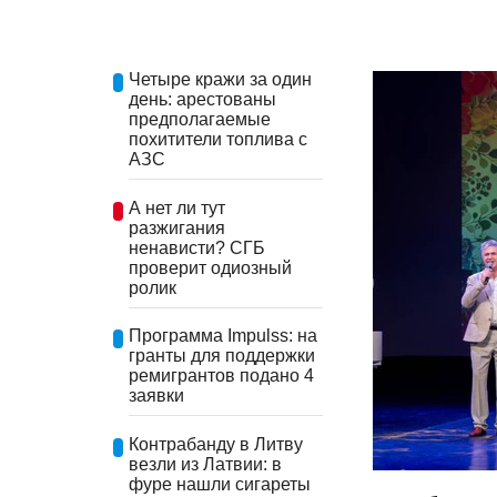
Четыре кражи за один
день: арестованы
предполагаемые
похитители топлива с
АЗС
А нет ли тут
разжигания
ненависти? СГБ
проверит одиозный
ролик
Программа Impulss: на
гранты для поддержки
ремигрантов подано 4
заявки
Контрабанду в Литву
везли из Латвии: в
фуре нашли сигареты