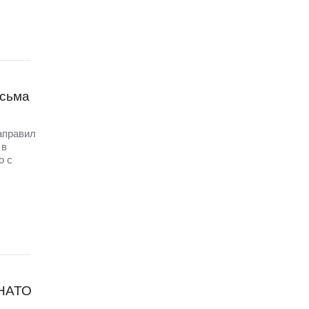
исьма
аправил
 в
о с
 НАТО