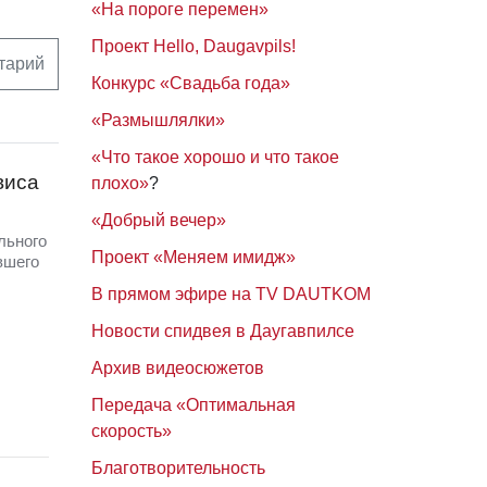
«На пороге перемен»
Проект Hello, Daugavpils!
тарий
Конкурс «Свадьба года»
«Размышлялки»
«Что такое хорошо и что такое
виса
плохо»
?
«Добрый вечер»
льного
Проект «Меняем имидж»
вшего
В прямом эфире на TV DAUTKOM
Новости спидвея в Даугавпилсе
Архив видеосюжетов
Передача «Оптимальная
скорость»
Благотворительность