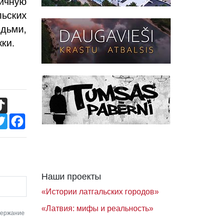
ичную
льских
юдьми,
жки.
TikTok
Twitter
Facebook
Наши проекты
«Истории латгальских городов»
«Латвия: мифы и реальность»
держание