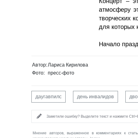
Концерт – э
атмосферу э
творческих к
для которых 
Начало празд
Автор:
Лариса Кирилова
Фото:
пресс-фото
даугавпилс
день инвалидов
дво
Заметили ошибку? Выделите текст и нажмите Ctrl+E
Мнение авторов, выраженное в комментариях к стать