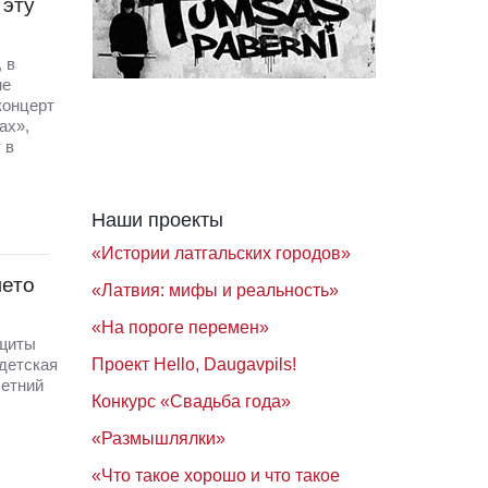
 эту
 в
ме
 концерт
ах»,
 в
Наши проекты
«Истории латгальских городов»
лето
«Латвия: мифы и реальность»
«На пороге перемен»
ащиты
Проект Hello, Daugavpils!
 детская
летний
Конкурс «Свадьба года»
«Размышлялки»
«Что такое хорошо и что такое