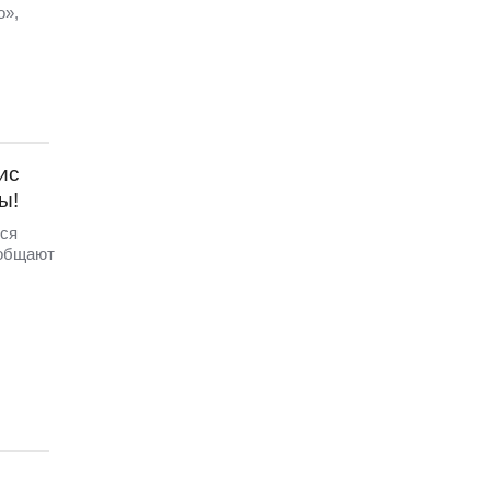
о»,
ис
ы!
тся
ообщают