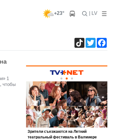
+23°
| LV
TikTok
Twitter
Facebook
 на
и» 1
, чтобы