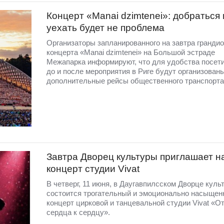
Концерт «Manai dzimtenei»: добраться 
уехать будет не проблема
Организаторы запланированного на завтра грандио
концерта «Manai dzimtenei» на Большой эстраде
Межапарка информируют, что для удобства посет
до и после мероприятия в Риге будут организован
дополнительные рейсы общественного транспорта
Завтра Дворец культуры приглашает н
концерт студии Vivat
В четверг, 11 июня, в Даугавпилсском Дворце куль
состоится трогательный и эмоционально насыще
концерт цирковой и танцевальной студии Vivat «О
сердца к сердцу».