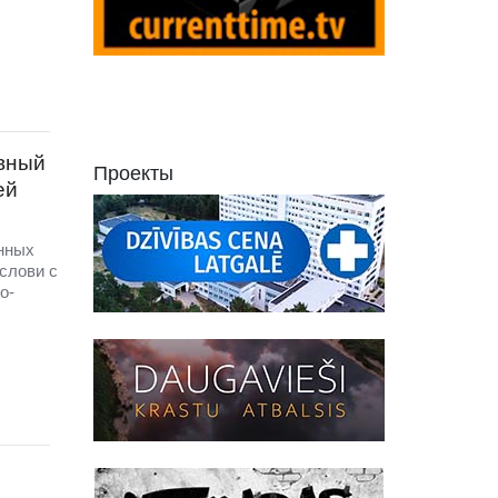
овный
Проекты
ей
нных
слови с
о-