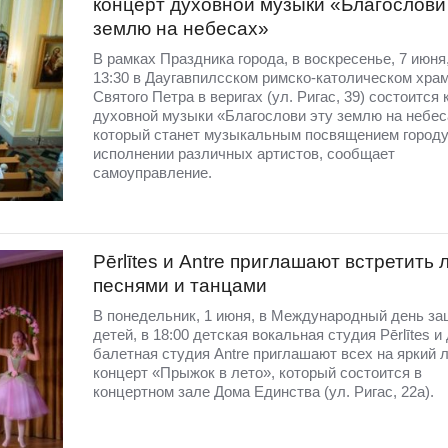
концерт духовной музыки «Благослови
землю на небесах»
В рамках Праздника города, в воскресенье, 7 июня,
13:30 в Даугавпилсском римско-католическом хра
Святого Петра в веригах (ул. Ригас, 39) состоится
духовной музыки «Благослови эту землю на небес
который станет музыкальным посвящением городу
исполнении различных артистов, сообщает
самоуправление.
Pērlītes и Antre приглашают встретить 
песнями и танцами
В понедельник, 1 июня, в Международный день з
детей, в 18:00 детская вокальная студия Pērlītes и
балетная студия Antre приглашают всех на яркий 
концерт «Прыжок в лето», который состоится в
концертном зале Дома Единства (ул. Ригас, 22а).