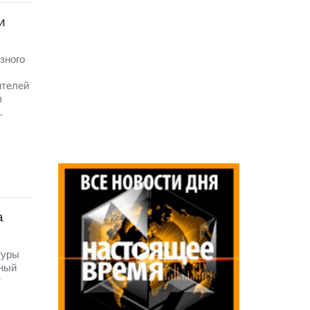
и
зного
ителей
ы
.
а
туры
нный
т