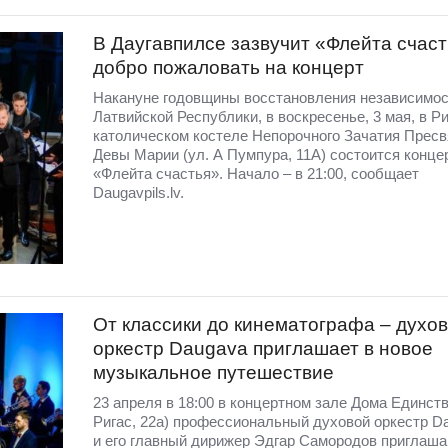
В Даугавпилсе зазвучит «Флейта счаст
добро пожаловать на концерт
Накануне годовщины восстановления независимос
Латвийской Республики, в воскресенье, 3 мая, в Р
католическом костеле Непорочного Зачатия Пресв
Девы Марии (ул. А Пумпура, 11А) состоится конце
«Флейта счастья». Начало – в 21:00, сообщает
Daugavpils.lv.
От классики до кинематографа – духо
оркестр Daugava приглашает в новое
музыкальное путешествие
23 апреля в 18:00 в концертном зале Дома Единств
Ригас, 22а) профессиональный духовой оркестр D
и его главный дирижер Эдгар Самородов приглаша