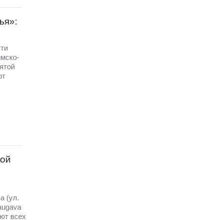
ья»:
ти
имско-
ятой
рт
вой
а (ул.
augava
ют всех