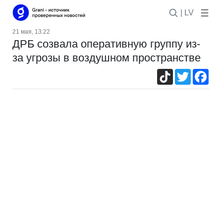
| LV
21 мая, 13:22
ДРБ созвала оперативную группу из-
за угрозы в воздушном пространстве
TikTok
Twitter
Fac