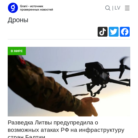
| LV
дроны
TikTok
Twitter
Fac
В МИРЕ
Разведка Литвы предупредила о
возможных атаках РФ на инфраструктуру
стран Балтии