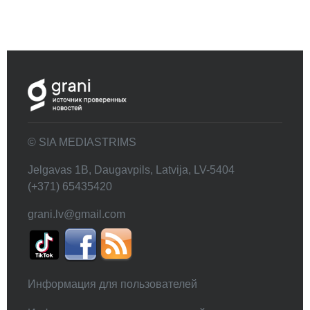
© SIA MEDIASTRIMS
Jelgavas 1B, Daugavpils, Latvija, LV-5404
(+371) 65435420
grani.lv@gmail.com
Информация для пользователей