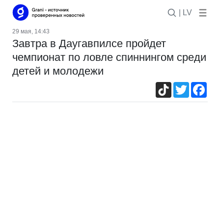
| LV
29 мая, 14:43
Завтра в Даугавпилсе пройдет
чемпионат по ловле спиннингом среди
детей и молодежи
TikTok
Twitter
Fac