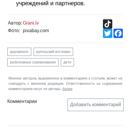
учреждений и партнеров.
TikTok
Автор:
Grani.lv
Фото:
pixabay.com
Twitter
Fac
даугавпилс
ругельский котлован
рыболовные соревнования
дети
Мнение авторов, выраженное в комментариях к статьям, может не
совпадать с мнением редакции. Ответственность за содержание
комментариев несут их авторы.
далее
Комментарии
Добавить комментарий