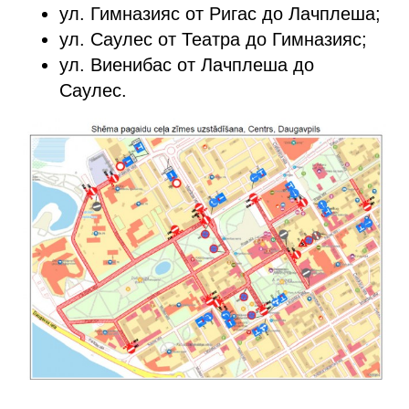
ул. Гимназияс от Ригас до Лачплеша;
ул. Саулес от Театра до Гимназияс;
ул. Виенибас от Лачплеша до
Саулес.