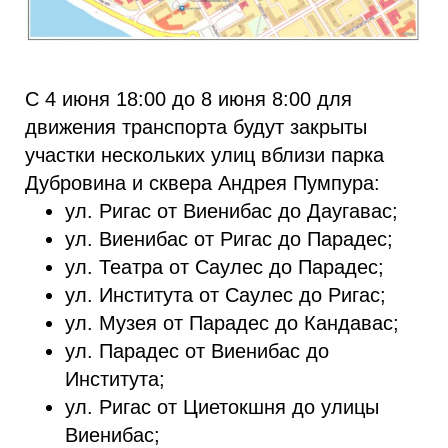
С 4 июня 18:00 до 8 июня 8:00 для
движения транспорта будут закрыты
участки нескольких улиц вблизи парка
Дубровина и сквера Андрея Пумпура:
ул. Ригас от Виенибас до Даугавас;
ул. Виенибас от Ригас до Парадес;
ул. Театра от Саулес до Парадес;
ул. Института от Саулес до Ригас;
ул. Музея от Парадес до Кандавас;
ул. Парадес от Виенибас до
Института;
ул. Ригас от Циетокшня до улицы
Виенибас;