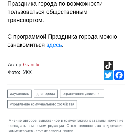
Праздника города по возможности
пользоваться общественным
транспортом.
С программой Праздника города можно
ознакомиться
здесь
.
TikTok
Автор:
Grani.lv
Фото:
УКХ
Twitter
Fac
даугавпилс
дни города
ограничения движения
управление коммунального хозяйства
Мнение авторов, выраженное в комментариях к статьям, может не
совпадать с мнением редакции. Ответственность за содержание
комментариев несут их авторы.
далее