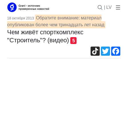
| LV
Обратите внимание: материал
18 октября 2013
опубликован более чем тринадцать лет назад
Чем живёт спорткомплекс
"Строитель"? (видео)
5
TikTok
Twitter
Fac