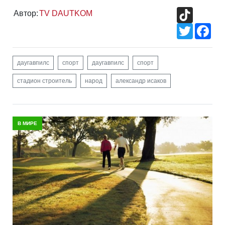
TikTok
Автор:
TV DAUTKOM
Twitter
Fac
даугавпилс
спорт
даугавпилс
спорт
стадион строитель
народ
александр исаков
В МИРЕ