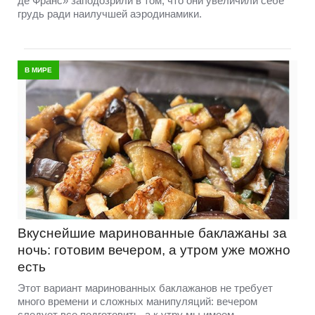
де Франс» заподозрили в том, что они увеличили себе
грудь ради наилучшей аэродинамики.
В МИРЕ
Вкуснейшие маринованные баклажаны за
ночь: готовим вечером, а утром уже можно
есть
Этот вариант маринованных баклажанов не требует
много времени и сложных манипуляций: вечером
следует все подготовить, а к утру мы имеем