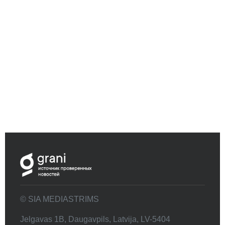
© SIA MEDIASTRIMS
Jelgavas 1B, Daugavpils, Latvija, LV-5404