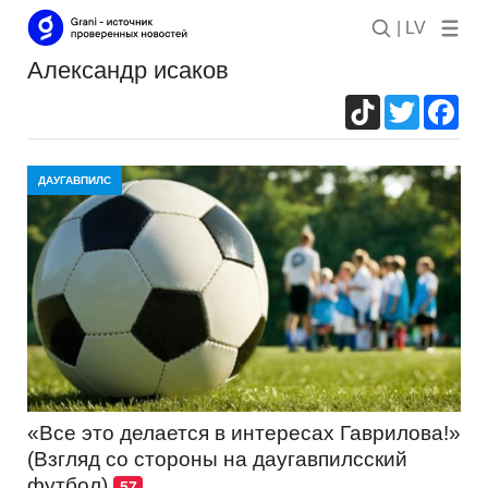
| LV
александр исаков
TikTok
Twitter
Fac
ДАУГАВПИЛС
«Все это делается в интересах Гаврилова!»
(Взгляд со стороны на даугавпилсский
футбол)
57