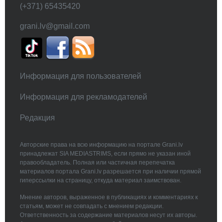
(+371) 65435420
grani.lv@gmail.com
Информация для пользователей
Информация для рекламодателей
Редакция
Авторские права на всю информацию на портале Grani.lv
принадлежат SIA MEDIASTRIMS, если прямо не указан иной
правообладатель. Полная или частичная перепечатка
материалов портала Grani.lv разрешается при наличии прямой
гиперссылки на страницу, откуда материал заимствован.
Мнение авторов, выраженное в публикациях и комментариях к
статьям, может не совпадать с мнением редакции.
Ответственность за содержание материалов несут их авторы.