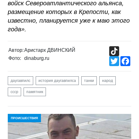
войск Североатлантического альянса,
размещение которых в Крепости, как
известно, планируется уже к маю этого
года».
TikTok
Автор:
Аристарх ДВИНСКИЙ
Фото:
dinaburg.ru
Twitter
Fac
даугавпилс
история даугавпилса
танки
народ
ссср
памятник
ПРОИСШЕСТВИЯ