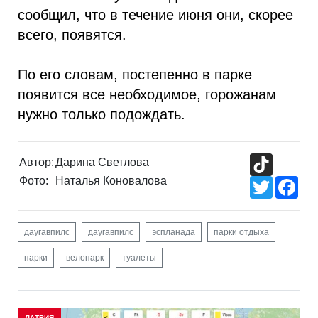
сообщил, что в течение июня они, скорее
всего, появятся.
По его словам, постепенно в парке
появится все необходимое, горожанам
нужно только подождать.
TikTok
Автор:
Дарина Светлова
Фото:
Наталья Коновалова
Twitter
Fac
даугавпилс
даугавпилс
эспланада
парки отдыха
парки
велопарк
туалеты
ЛАТВИЯ