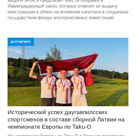
выдаче ВНЖ и предлагает внести поправки в
Иммиграционный закон, которые отменят их выдачу
иностранцам в обмен на вложение капитала в созданные
государством фонды альтернативных инвестиций.
ДАУГАВПИЛС
Исторический успех даугавпилсских
спортсменов в составе сборной Латвии на
чемпионате Европы по Taku-O
На чемпионате Европы по Taku-O в Польше юниорская