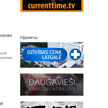
ризнан
Проекты
чшие
уризма.
де