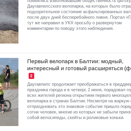
появились взволновавшие общественность фотог
Даугавпилсского велопарка, на которых было отр
подозрительное состояние асфальтированных вал
после двух дней бесперебойного ливня. Портал «Г
тут же направил в УКХ просьбу о развернутом
комментарии по поводу этого наблюдения.
Первый велопарк в Балтии: модный,
интересный и готовый расширяться (ф
2
Даугавпилс продолжает преображаться в преддве
праздника города и в четверг, 2 июня, порадовал г
всех жителей региона открытием первого многоцел
велопарка в странах Балтии. Несмотря на жаркую 
отпраздновать это знаковое событие пришло поря
сотни человек, многие из которых не забыли прихв
собой велосипеды, скейты и роликовые коньки.