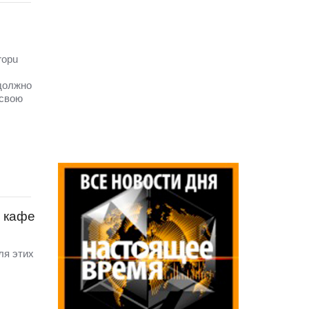
ropu
должно
 свою
е кафе
ля этих