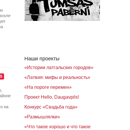
но
возле
щил
ва
Наши проекты
«Истории латгальских городов»
5
«Латвия: мифы и реальность»
«На пороге перемен»
е,
айоне
Проект Hello, Daugavpils!
о на
Конкурс «Свадьба года»
«Размышлялки»
«Что такое хорошо и что такое