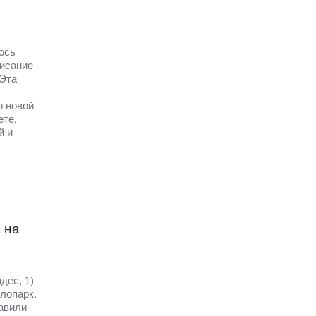
ось
писание
 Эта
ю новой
ете,
й и
 на
дес, 1)
лопарк.
авили