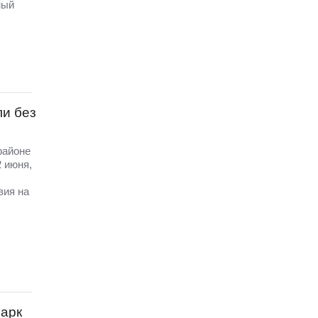
ный
ли без
районе
 июня,
вия на
парк