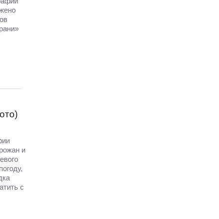
рафии
ажено
ов
рани»
ото)
рии
орожан и
евого
погоду,
дка
атить с