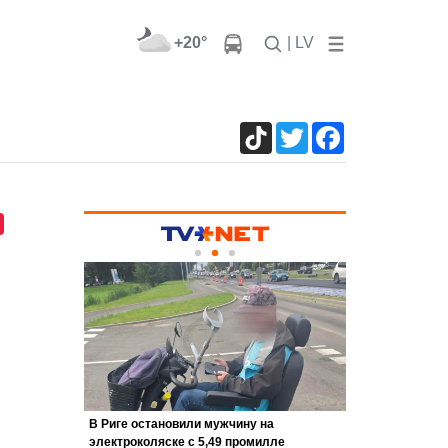
+20°
| LV
TikTok
Twitter
Facebook