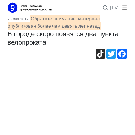
| LV
Обратите внимание: материал
25 мая 2017
опубликован более чем девять лет назад
В городе скоро появятся два пункта
велопроката
TikTok
Twitter
Fac