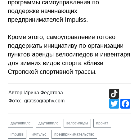
программы самоуправления по
поддержке начинающих
предпринимателей Impulss.
Кроме этого, самоуправление готово
поддержать инициативу по организации
пунктов аренды велосипедов и инвентаря
для зимних видов спорта вблизи
Стропской спортивной трассы.
TikTok
Автор:
Ирина Федотова
Фото:
gratisography.com
Twitter
Fac
даугавпилс
даугавпилс
велосипеды
прокат
impulss
импульс
предпринимательство