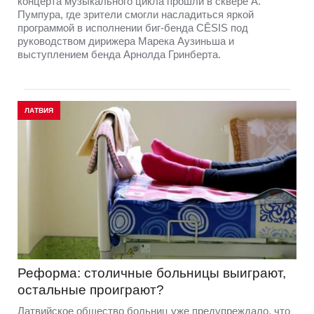
концерта музыкального цикла прошли в сквере А.
Пумпура, где зрители смогли насладиться яркой
программой в исполнении биг-бенда CĒSIS под
руководством дирижера Марека Аузиньша и
выступлением бенда Арнолда Гринберта.
ЛАТВИЯ
Реформа: столичные больницы выиграют,
остальные проиграют?
Латвийское общество больниц уже предупреждало, что