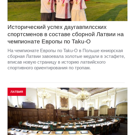
Исторический успех даугавпилсских
спортсменов в составе сборной Латвии на
чемпионате Европы по Taku-O
На чемпионате Европы по Taku-O в Польше юниорская
сборная Латвии завоевала золотые медали в эстафете,
вписав новую страницу в историю латвийского
спортивного ориентирования по тропам.
ЛАТВИЯ