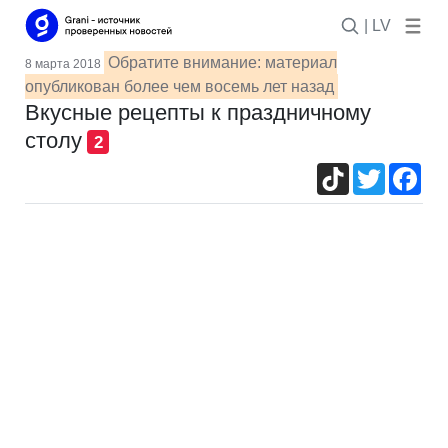
| LV
Обратите внимание: материал
8 марта 2018
опубликован более чем восемь лет назад
Вкусные рецепты к праздничному
столу
2
TikTok
Twitter
Fac