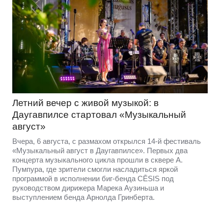
Летний вечер с живой музыкой: в
Даугавпилсе стартовал «Музыкальный
август»
Вчера, 6 августа, с размахом открылся 14-й фестиваль
«Музыкальный август в Даугавпилсе». Первых два
концерта музыкального цикла прошли в сквере А.
Пумпура, где зрители смогли насладиться яркой
программой в исполнении биг-бенда CĒSIS под
руководством дирижера Марека Аузиньша и
выступлением бенда Арнолда Гринберта.