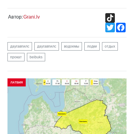
TikTok
Автор:
Grani.lv
Twitter
Fac
даугавпилс
даугавпилс
водоемы
лодки
отдых
прокат
beibuks
ЛАТВИЯ