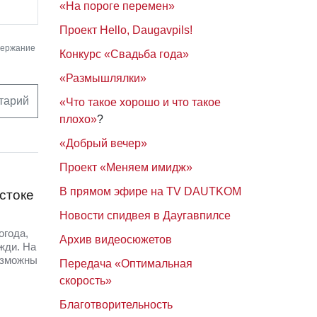
«На пороге перемен»
Проект Hello, Daugavpils!
держание
Конкурс «Свадьба года»
«Размышлялки»
тарий
«Что такое хорошо и что такое
плохо»
?
«Добрый вечер»
Проект «Меняем имидж»
В прямом эфире на TV DAUTKOM
стоке
Новости спидвея в Даугавпилсе
огода,
Архив видеосюжетов
жди. На
озможны
Передача «Оптимальная
скорость»
Благотворительность