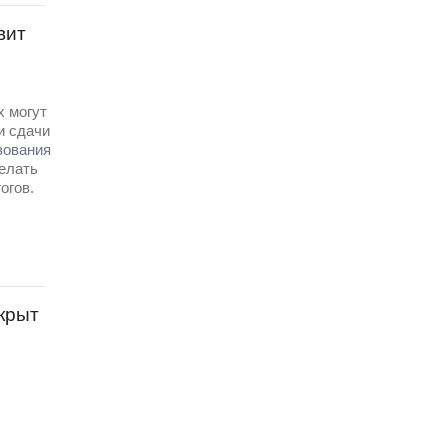
вит
х могут
и сдачи
зования
елать
огов.
крыт