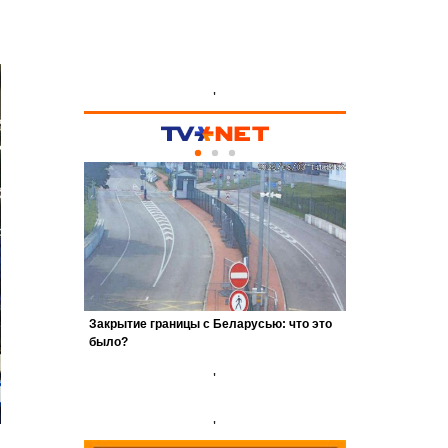
'
'
'