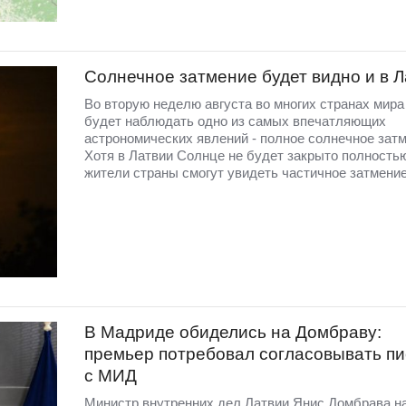
Солнечное затмение будет видно и в 
Во вторую неделю августа во многих странах мир
будет наблюдать одно из самых впечатляющих
астрономических явлений - полное солнечное затм
Хотя в Латвии Солнце не будет закрыто полность
жители страны смогут увидеть частичное затмение
В Мадриде обиделись на Домбраву:
премьер потребовал согласовывать п
с МИД
Министр внутренних дел Латвии Янис Домбрава н