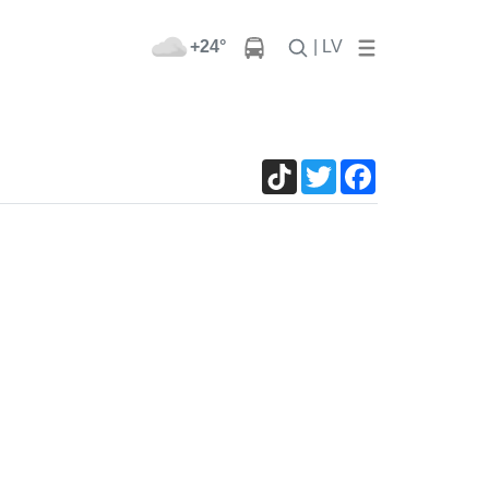
+24°
| LV
TikTok
Twitter
Facebook