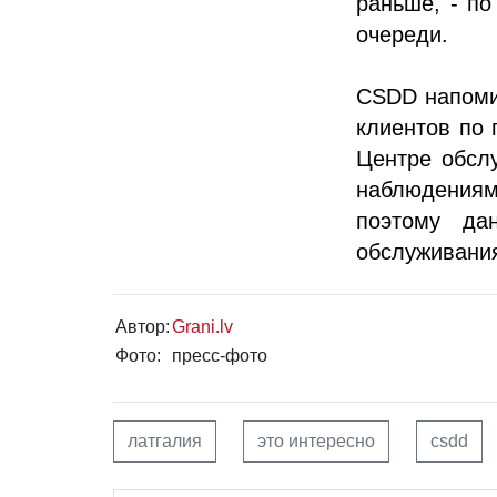
раньше, - по
очереди.
CSDD напоми
клиентов по 
Центре обслу
наблюдениям
поэтому да
обслуживания
Автор:
Grani.lv
Фото:
пресс-фото
латгалия
это интересно
csdd