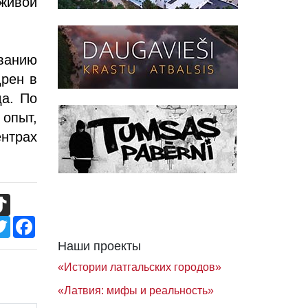
 живой
иванию
дрен в
да. По
опыт,
нтрах
TikTok
Twitter
Facebook
Наши проекты
«Истории латгальских городов»
«Латвия: мифы и реальность»