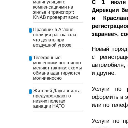
С 1 июля 
манипуляции с
компенсациями на
Дирекции бе
жилье и транспорт:
KNAB проверит всех
и Краслав
регистраци
Праздник в Аглоне:
заранее», с
полиция рассказала,
что делать при
воздушной угрозе
Новый порядо
с регистрац
Телефонные
мошенники постоянно
автомобиля, 
меняют тактику: схемы
и другие.
обмана адаптируются
молниеносно
Услуги по 
Жителей Даугавпилса
предупреждают о
оформить в э
низких полетах
или по телеф
авиации НАТО
Услуги по п