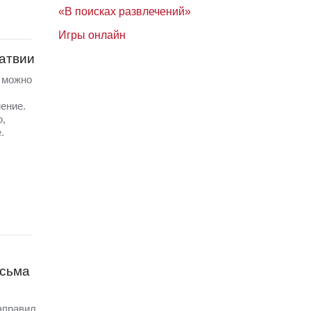
«В поисках развлечений»
Игры онлайн
Латвии
а можно
ение.
ю,
.
исьма
аправил