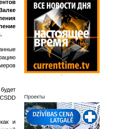
ентов
Валке
ения
ление
.
занные
рацию
омеров
'
будет
Проекты
e-CSDD
как и