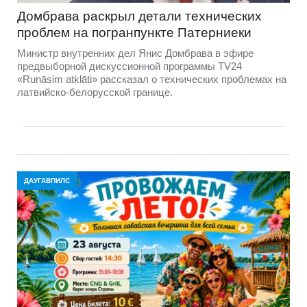
Домбравa раскрыл детали технических
проблем на погранпункте Патерниеки
Министр внутренних дел Янис Домбрава в эфире
предвыборной дискуссионной программы TV24
«Runāsim atklāti» рассказал о технических проблемах на
латвийско-белорусской границе.
ДАУГАВПИЛС