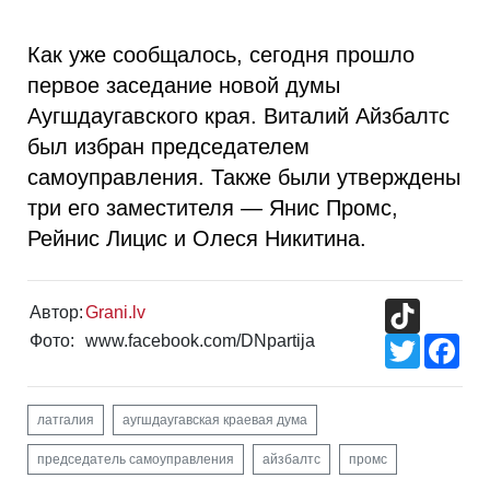
Как уже сообщалось, сегодня прошло
первое заседание новой думы
Аугшдаугавского края. Виталий Айзбалтс
был избран председателем
самоуправления. Также были утверждены
три его заместителя — Янис Промс,
Рейнис Лицис и Олеся Никитина.
TikTok
Автор:
Grani.lv
Фото:
www.facebook.com/DNpartija
Twitter
Fac
латгалия
аугшдаугавская краевая дума
председатель самоуправления
айзбалтс
промс