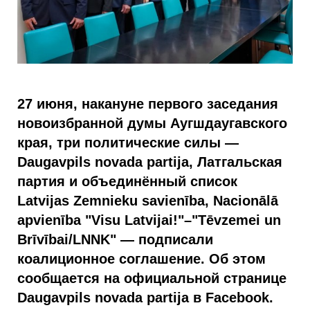
27 июня, накануне первого заседания
новоизбранной думы Аугшдаугавского
края, три политические силы —
Daugavpils novada partija, Латгальская
партия и объединённый список
Latvijas Zemnieku savienība, Nacionālā
apvienība "Visu Latvijai!"–"Tēvzemei un
Brīvībai/LNNK" — подписали
коалиционное соглашение. Об этом
сообщается на официальной странице
Daugavpils novada partija в Facebook.