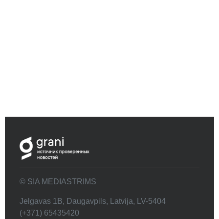
© SIA MEDIASTRIMS
Jelgavas 1B, Daugavpils, Latvija, LV-5404
(+371) 65435420