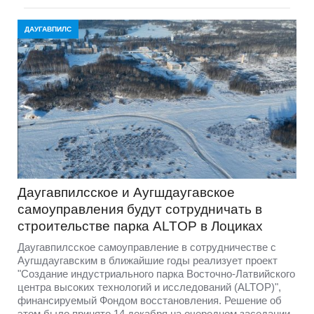
ДАУГАВПИЛС
Даугавпилсское и Аугшдаугавское
самоуправления будут сотрудничать в
строительстве парка ALTOP в Лоциках
Даугавпилсское самоуправление в сотрудничестве с
Аугшдаугавским в ближайшие годы реализует проект
"Создание индустриального парка Восточно-Латвийского
центра высоких технологий и исследований (ALTOP)",
финансируемый Фондом восстановления. Решение об
этом было принято 14 декабря на очередном заседании