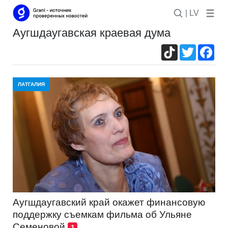
| LV
аугшдаугавская краевая дума
TikTok
Twitter
Fac
ЛАТГАЛИЯ
Аугшдаугавский край окажет финансовую
поддержку съемкам фильма об Ульяне
Семеновой
1