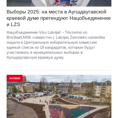
Выборы 2025: на места в Аугшдаугавской
краевой думе претендуют Нацобъединение
и LZS
Нацобъединение Visu Latvijai! – Tēvzemei un
Brīvībai/LNNK совместно с Latvijas Zemnieku savienība
подали в Центральную избирательную комиссию
единый список из 18 кандидатов, которые будут
участвовать в муниципальных выборах в
Аугшдаугавскую краевую думу.
ЛАТВИЯ