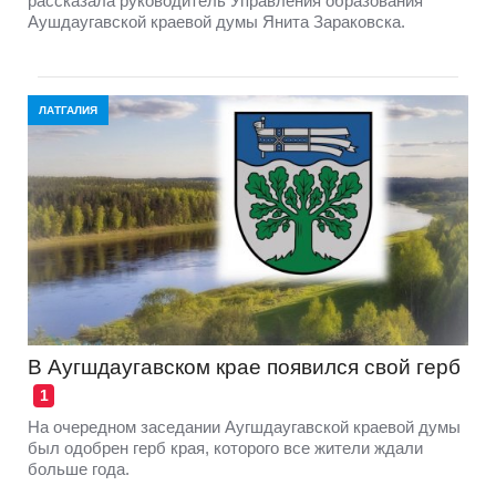
рассказала руководитель Управления образования
Аушдаугавской краевой думы Янита Зараковска.
ЛАТГАЛИЯ
В Аугшдаугавском крае появился свой герб
1
На очередном заседании Аугшдаугавской краевой думы
был одобрен герб края, которого все жители ждали
больше года.