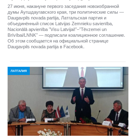
27 июня, накануне первого заседания новоизбранной
думы Аугшдаугавского края, три политические силы —
Daugavpils novada partija, Латгальская партия и
объединённый список Latvijas Zemnieku savienība,
Nacionālā apvienība "Visu Latvijai!"–"Tēvzemei un
Brīvībai/LNNK" — подписали коалиционное соглашение.
Об этом сообщается на официальной странице
Daugavpils novada partija в Facebook.
ЛАТГАЛИЯ