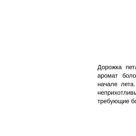
Дорожка пет
аромат боло
начале лета
неприхотливы
требующие б