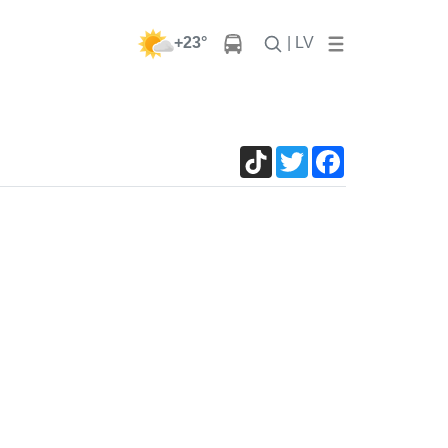
+23°
| LV
TikTok
Twitter
Facebook