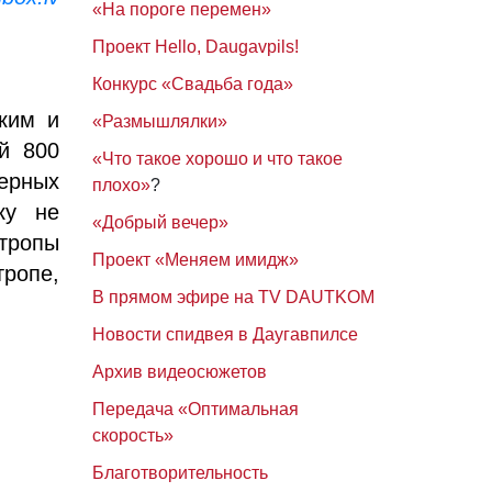
«На пороге перемен»
Проект Hello, Daugavpils!
Конкурс «Свадьба года»
ким и
«Размышлялки»
й 800
«Что такое хорошо и что такое
ерных
плохо»
?
ку не
«Добрый вечер»
 тропы
Проект «Меняем имидж»
ропе,
В прямом эфире на TV DAUTKOM
Новости спидвея в Даугавпилсе
Архив видеосюжетов
Передача «Оптимальная
скорость»
Благотворительность