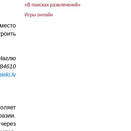
«В поисках развлечений»
Игры онлайн
 место
роить
Наглю
884610
ieki.lv
оляет
азии.
через