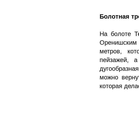
Болотная тр
На болоте Т
Оренишским 
метров, кот
пейзажей, 
дугообразная
можно верну
которая дела