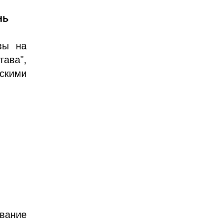
нь
вы на
гава",
ескими
звание