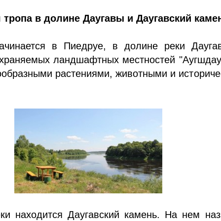
 тропа в долине Даугавы и Даугавский каме
ачинается в Пиедруе, в долине реки Дауга
охраняемых ландшафтных местностей "Аугшдау
ообразными растениями, животными и историч
.
еки находится Даугавский камень. На нем на