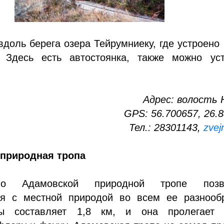
вдоль берега озера Тейрумниеку, где устроено
 Здесь есть автостоянка, также можно уст
Адрес: волость 
GPS: 56.700657, 26.
Тел.: 28301143,
zvejn
природная тропа
по Адамовской природной тропе позв
ся с местной природой во всем ее разнообр
ы составляет 1,8 км, и она пролегает 