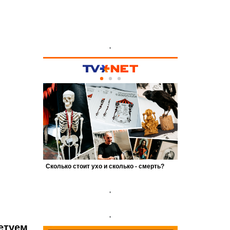
'
'
'
етуем