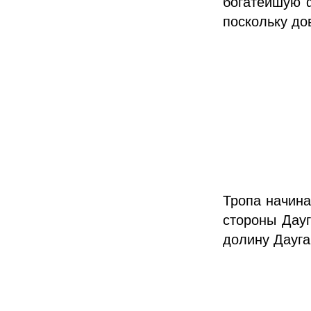
богатейшую ф
поскольку до
Тропа начина
стороны Дау
долину Дауга