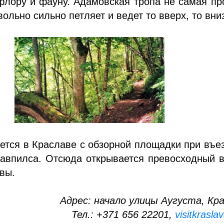
лору и фауну. Адамовская тропа не самая пр
вольно сильно петляет и ведет то вверх, то вни
ется в Краславе с обзорной площадки при въе
гавпилса. Отсюда открывается превосходный 
вы.
Адрес: начало улицы Аугуста, Кр
Тел.: +371 656 22201,
visitkrasla