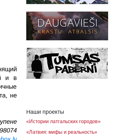
нящий
й и в
личные
та, не
Наши проекты
рупене
«Истории латгальских городов»
398074
«Латвия: мифы и реальность»
box.lv