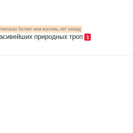
ликован более чем восемь лет назад
расивейших природных троп
1