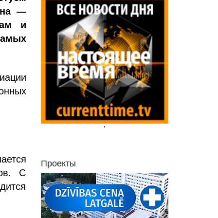
сна —
пам и
самых
циации
онных
'
ается
Проекты
ов. С
одится