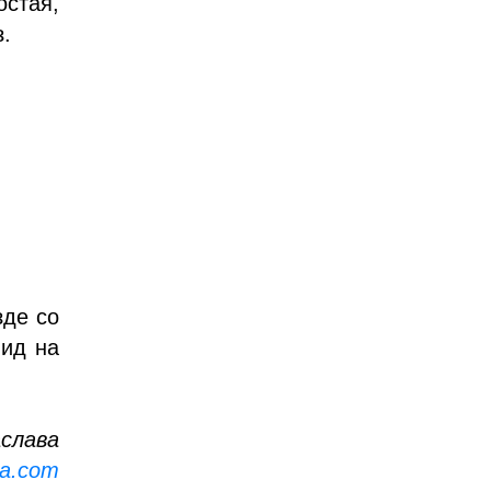
остая,
з.
зде со
вид на
аслава
va.com