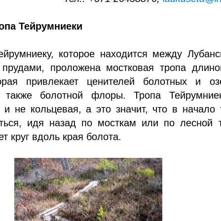
опа Тейрумниеки
ейрумниеку, которое находится между Лубанс
прудами, проложена мостковая тропа длино
орая привлекает ценителей болотных и оз
а также болотной флоры. Тропа Тейрумние
 и не кольцевая, а это значит, что в начало
ться, идя назад по мосткам или по лесной т
ет круг вдоль края болота.