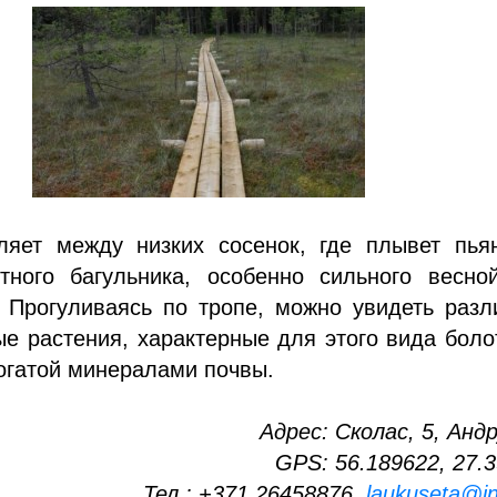
ляет между низких сосенок, где плывет пья
тного багульника, особенно сильного весно
. Прогуливаясь по тропе, можно увидеть раз
е растения, характерные для этого вида боло
огатой минералами почвы.
Адрес: Сколас, 5, Анд
GPS: 56.189622, 27.
Тел.: +371 26458876,
laukuseta@in