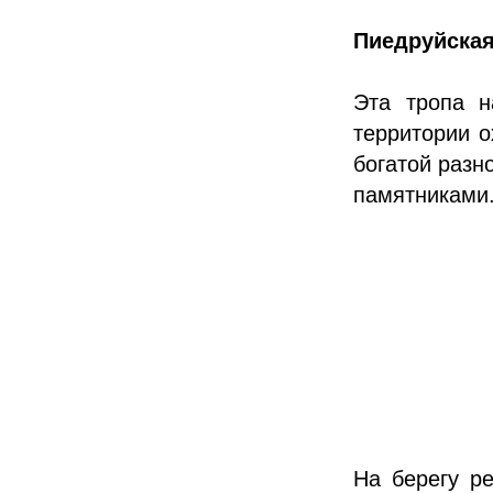
Пиедруйская
Эта тропа н
территории 
богатой разн
памятниками
На берегу р