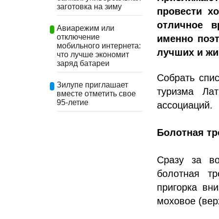
заготовка на зиму
провести х
отличное 
Авиарежим или
отключение
именно поэ
мобильного интернета:
лучших и жи
что лучше экономит
заряд батареи
Собрать спи
Зилупе приглашает
туризма Лат
вместе отметить свое
95-летие
ассоциаций.
Болотная тр
Сразу за во
болотная т
пригорка вни
моховое (вер