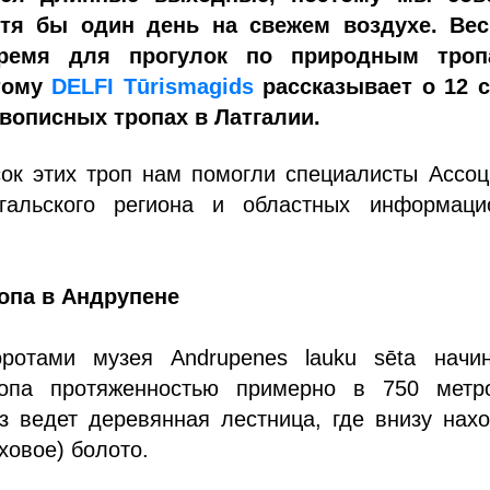
отя бы один день на свежем воздухе. Ве
время для прогулок по природным тро
тому
DELFI Tūrismagids
рассказывает о 12 
вописных тропах в Латгалии.
сок этих троп нам помогли специалисты Ассо
гальского региона и областных информаци
опа в Андрупене
ротами музея Andrupenes lauku sēta начин
ропа протяженностью примерно в 750 метр
з ведет деревянная лестница, где внизу нах
ховое) болото.