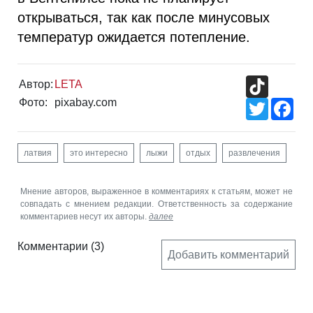
открываться, так как после минусовых
температур ожидается потепление.
TikTok
Автор:
LETA
Фото:
pixabay.com
Twitter
Fac
латвия
это интересно
лыжи
отдых
развлечения
Мнение авторов, выраженное в комментариях к статьям, может не
совпадать с мнением редакции. Ответственность за содержание
комментариев несут их авторы.
далее
Комментарии
(3)
Добавить комментарий