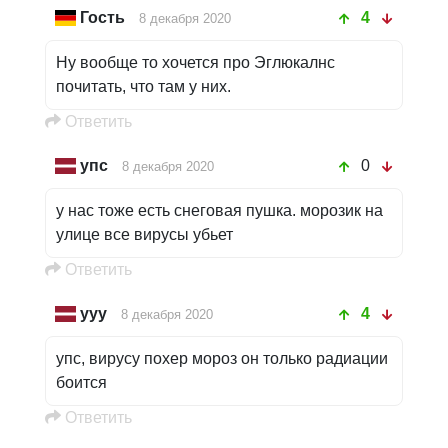
Гость
4
8 декабря 2020
Ну вообще то хочется про Эглюкалнс
почитать, что там у них.
Oтветить
упс
0
8 декабря 2020
у нас тоже есть снеговая пушка. морозик на
улице все вирусы убьет
Oтветить
ууу
4
8 декабря 2020
упс, вирусу похер мороз он только радиации
боится
Oтветить