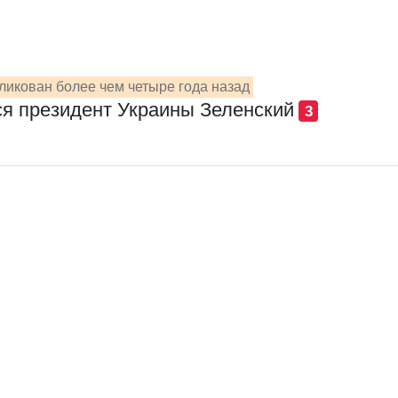
ликован более чем четыре года назад
ся президент Украины Зеленский
3