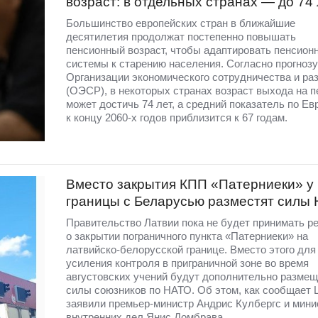
возраст: в отдельных странах — до 74 
Большинство европейских стран в ближайшие
десятилетия продолжат постепенно повышать
пенсионный возраст, чтобы адаптировать пенсион
системы к старению населения. Согласно прогнозу
Организации экономического сотрудничества и ра
(ОЭСР), в некоторых странах возраст выхода на 
может достичь 74 лет, а средний показатель по Е
к концу 2060-х годов приблизится к 67 годам.
Вместо закрытия КПП «Патерниеки» у
границы с Беларусью разместят силы
Правительство Латвии пока не будет принимать р
о закрытии пограничного пункта «Патерниеки» на
латвийско-белорусской границе. Вместо этого для
усиления контроля в приграничной зоне во время
августовских учений будут дополнительно разме
силы союзников по НАТО. Об этом, как сообщает 
заявили премьер-министр Андрис Кулбергс и мини
внутренних дел Янис Домбрава.