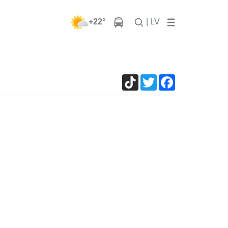
+22°
| LV
TikTok
Twitter
Facebook