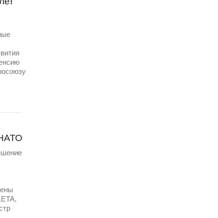
лет
ные
звития
пенсию
вросоюзу
 НАТО
ешение
щены
LETA,
стр