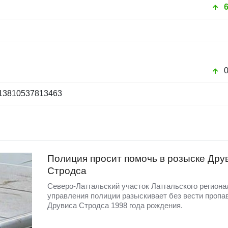
1713810537813463
Полиция просит помочь в розыске Дру
Стродса
Северо-Латгальский участок Латгальского региона
управления полиции разыскивает без вести пропа
Друвиса Стродса 1998 года рождения.