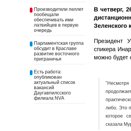
В четверг, 
Производители пеллет
пообещали
дистанцион
обеспечивать ими
Зеленского 
латвийцев в первую
очередь
Президент 
Парламентская группа
спикера Инар
обсудит в Краславе
развитие восточного
можно будет 
приграничья
Есть работа:
опубликован
актуальный список
"Несмотря 
вакансий
продолжае
Даугавпилсского
филиала NVA
практическ
либо. Это 
которое с
сказала Му