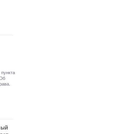
 пункта
 Об
рава.
ный