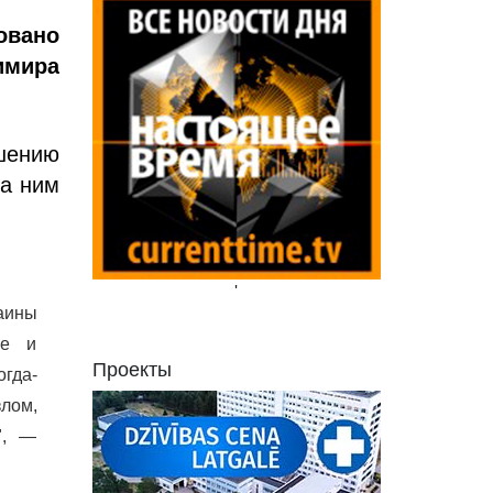
овано
имира
шению
за ним
'
раины
ое и
Проекты
огда-
злом,
", —