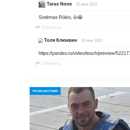
Taras None
26 мая 2022
Sistēmas Rūķis, 👍😁
Oтветить
Толя Клюквин
26 мая 2022
https://yandex.ru/video/touch/preview/522
Oтветить
ПРОИСШЕСТВИЯ