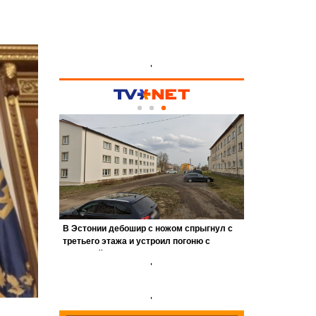
'
'
'