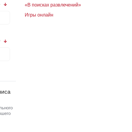
6
«В поисках развлечений»
Игры онлайн
0
виса
льного
вшего