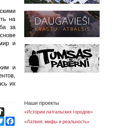
йскими
ть на
ба за
основе
мир и
ким и
нтов,
ась их
Наши проекты
TikTok
«Истории латгальских городов»
Twitter
Facebook
«Латвия: мифы и реальность»