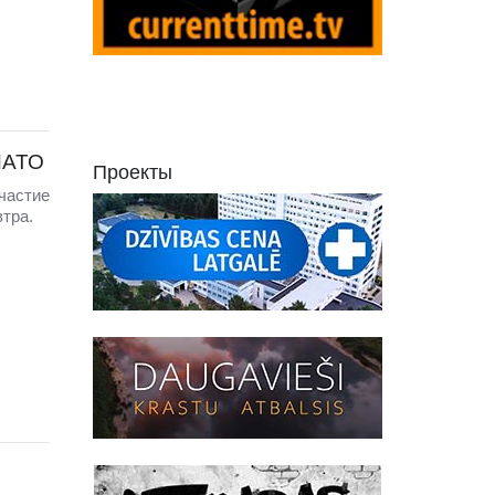
НАТО
Проекты
частие
тра.