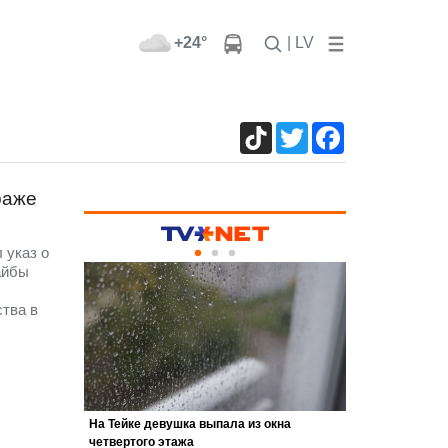
+24°
| LV
TikTok
Twitter
Facebook
раже
 указ о
айбы
I
ства в