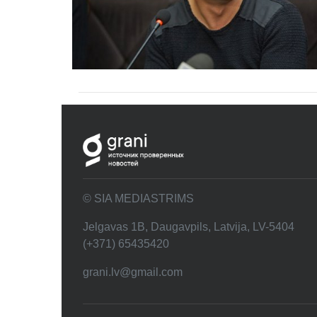
© SIA MEDIASTRIMS
Jelgavas 1B, Daugavpils, Latvija, LV-5404
(+371) 65435420
grani.lv@gmail.com