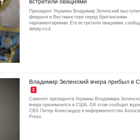
встретили овациями
Президент Украины Владимир Зеленский выступил
февраля в Вестминстере перед британскими
парламентариями. Его встретили овациями, сообщ
detaly.co.il.
Владимир Зеленский вчера прибыл в 
2
Самолет президента Украины Владимира Зеленско
вчера приземлился в США. Об этом сообщил жур
CBS Питер Александер и информагентство Associa
Press.