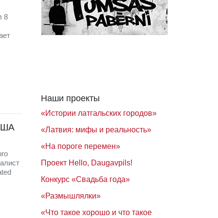
 8
ает
Наши проекты
«Истории латгальских городов»
США
«Латвия: мифы и реальность»
«На пороге перемен»
го
Проект Hello, Daugavpils!
налист
ted
Конкурс «Свадьба года»
«Размышлялки»
«Что такое хорошо и что такое