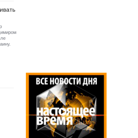
живать
р
димиром
сле
аину.