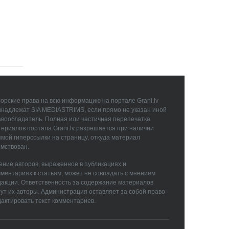
орские права на всю информацию на портале Grani.lv
инадлежат SIA MEDIASTRIMS, если прямо не указан иной
авообладатель. Полная или частичная перепечатка
ериалов портала Grani.lv разрешается при наличии
мой гиперссылки на страницу, откуда материал
мствован.
ние авторов, выраженное в публикациях и
ментариях к статьям, может не совпадать с мнением
дакции. Ответственность за содержание материалов
ут их авторы. Администрация оставляет за собой право
актировать текст комментариев.