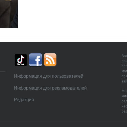
Авт
пр
пр
мат
Информация для пользователей
пря
заи
Информация для рекламодателей
Мне
ком
Редакция
ре
нес
ред