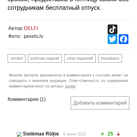
сотрудникам бесплатный отпуск.
TikTok
Автор:
DELFI
Фото:
pexels.lv
Twitter
Fac
латвия
рабочая неделя
сбор подписей
manabalss
Мнение авторов, выраженное в комментариях к статьям, может не
совпадать с мнением редакции. Ответственность за содержание
комментариев несут их авторы.
далее
Комментарии
(1)
Добавить комментарий
Sistēmas Rūķis
25
6 июня 2022