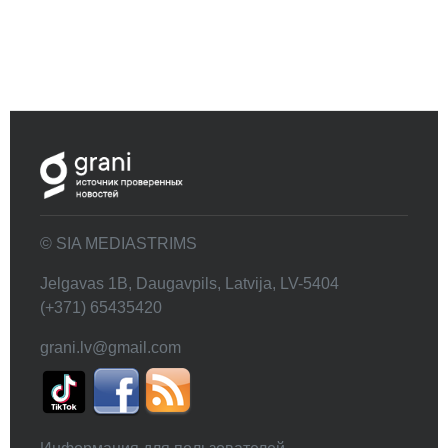
© SIA MEDIASTRIMS
Jelgavas 1B, Daugavpils, Latvija, LV-5404
(+371) 65435420
grani.lv@gmail.com