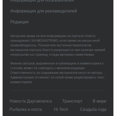
Информация для пользователей
Информация для рекламодателей
Редакция
Авторские права на всю информацию на портале Grani.lv
принадлежат SIA MEDIASTRIMS, если прямо не указан иной
правообладатель. Полная или частичная перепечатка
материалов портала Grani.lv разрешается при наличии прямой
гиперссылки на страницу, откуда материал заимствован.
Мнение авторов, выраженное в публикациях и комментариях к
статьям, может не совпадать с мнением редакции.
Ответственность за содержание материалов несут их авторы.
Администрация оставляет за собой право редактировать текст
комментариев.
Новости Даугавпилса
Транспорт
В мире
Рыбалка и охота
Hi-Tech
Свадьбa года