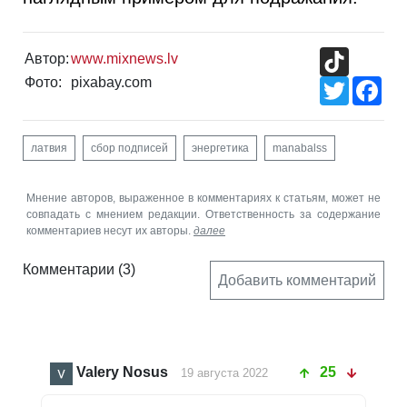
TikTok
Автор:
www.mixnews.lv
Фото:
pixabay.com
Twitter
Fac
латвия
сбор подписей
энергетика
manabalss
Мнение авторов, выраженное в комментариях к статьям, может не
совпадать с мнением редакции. Ответственность за содержание
комментариев несут их авторы.
далее
Комментарии
(3)
Добавить комментарий
Valery Nosus
25
19 августа 2022