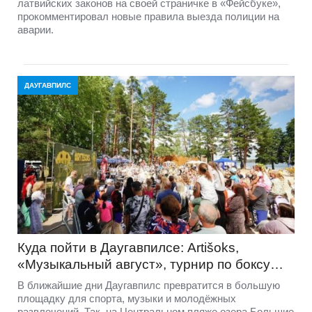
латвийских законов на своей страничке в «Фейсбуке»,
прокомментировал новые правила выезда полиции на
аварии.
ДАУГАВПИЛС
Куда пойти в Даугавпилсе: Artišoks,
«Музыкальный август», турнир по боксу…
В ближайшие дни Даугавпилс превратится в большую
площадку для спорта, музыки и молодёжных
развлечений. Так, на Центральном пляже озера Большие