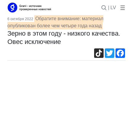
| LV
Обратите внимание: материал
6 октября 2022
опубликован более чем четыре года назад
Зерно в этом году - низкого качества.
Овес исключение
TikTok
Twitter
Fac