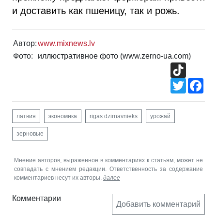
и доставить как пшеницу, так и рожь.
Автор:
www.mixnews.lv
Фото:
иллюстративное фото (www.zerno-ua.com)
TikTok
Twitter
Fac
латвия
экономика
rigas dzirnavnieks
урожай
зерновые
Мнение авторов, выраженное в комментариях к статьям, может не
совпадать с мнением редакции. Ответственность за содержание
комментариев несут их авторы.
далее
Комментарии
Добавить комментарий