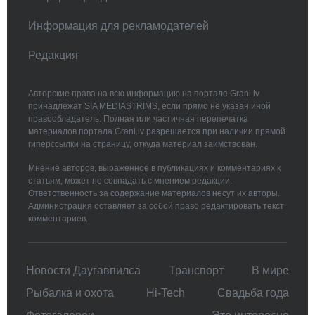
Информация для рекламодателей
Редакция
Авторские права на всю информацию на портале Grani.lv
принадлежат SIA MEDIASTRIMS, если прямо не указан иной
правообладатель. Полная или частичная перепечатка
материалов портала Grani.lv разрешается при наличии прямой
гиперссылки на страницу, откуда материал заимствован.
Мнение авторов, выраженное в публикациях и комментариях к
статьям, может не совпадать с мнением редакции.
Ответственность за содержание материалов несут их авторы.
Администрация оставляет за собой право редактировать текст
комментариев.
Новости Даугавпилса
Транспорт
В мире
Рыбалка и охота
Hi-Tech
Свадьбa года