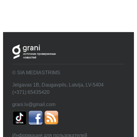
© SIA MEDIASTRIMS
Jelgavas 1B, Daugavpils, Latvija, LV-5404
(+371) 65435420
grani.lv@gmail.com
Информация для пользователей