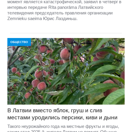
момент является катастрофической, заявил в четверг в
интервью передаче Rīta panorāma Латвийского
телевидения председатель правления организации
Zemnieku saeima Юрис Лаздиньш.
ОБЩЕСТВО
В Латвии вместо яблок, груш и слив
местами уродились персики, киви и дыни
Такого неурожайного года на местные фрукты и ягоды,
каким стал 2025-й, жители Латвии не помнят. Обычно