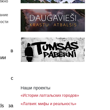
лжно
.
ание
ности
, в
нии
ты с
и
Наши проекты
«Истории латгальских городов»
«Латвия: мифы и реальность»
kls за