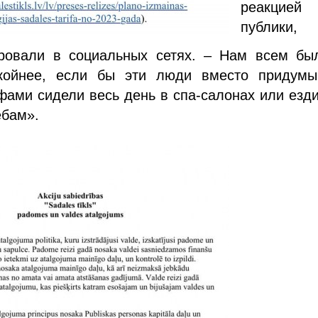
реакцией
публик
ровали в социальных сетях. – Нам всем бы
койнее, если бы эти люди вместо придумы
фами сидели весь день в спа-салонах или езд
ебам».