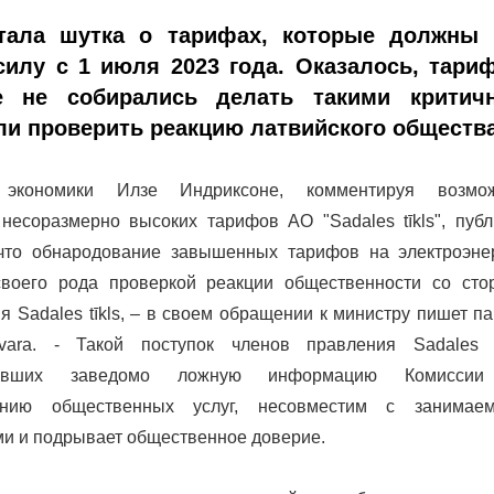
тала шутка о тарифах, которые должны
силу с 1 июля 2023 года. Оказалось, тари
 не собирались делать такими критич
ли проверить реакцию латвийского общест
 экономики Илзе Индриксоне, комментируя возмо
несоразмерно высоких тарифов АО "Sadales tīkls", публ
 что обнародование завышенных тарифов на электроэне
своего рода проверкой реакции общественности со сто
я Sadales tīkls, – в своем обращении к министру пишет п
vara. - Такой поступок членов правления Sadales tī
вивших заведомо ложную информацию Комисси
ванию общественных услуг, несовместим с занимае
и и подрывает общественное доверие.