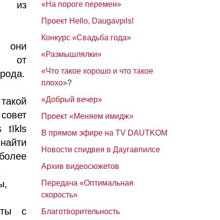
, из
«На пороге перемен»
Проект Hello, Daugavpils!
Конкурс «Свадьба года»
о они
«Размышлялки»
 от
«Что такое хорошо и что такое
арода.
плохо»
?
«Добрый вечер»
кой
совет
Проект «Меняем имидж»
 tīkls
В прямом эфире на TV DAUTKOM
найти
Новости спидвея в Даугавпилсе
олее
Архив видеосюжетов
е
ы,
Передача «Оптимальная
скорость»
нты с
Благотворительность