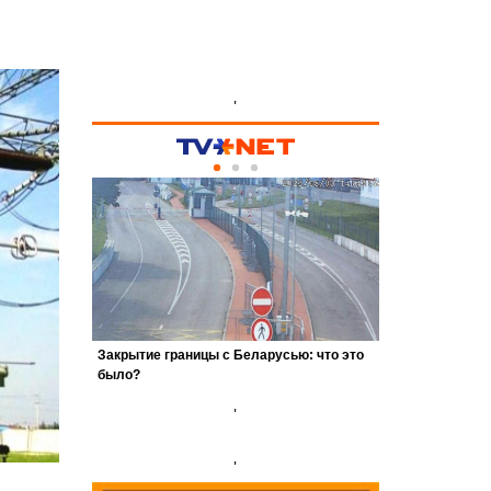
'
'
'