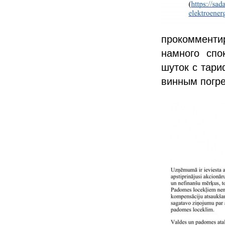
прокомменти
намного спо
шуток с тари
винным погр