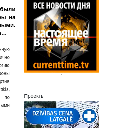
 были
фы на
ными.
ва…
жную
ично
ргию
роны
'
артия
kls,
Проекты
и по
мыми