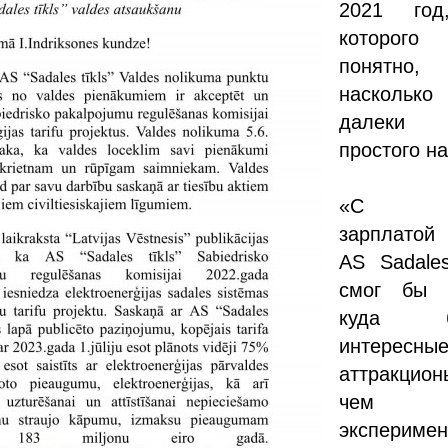
2021 год
которого
понятно,
наскольк
далеки
простого н
«С та
зарплатой 
AS Sadales
смог бы 
куда б
интересны
аттракцион
чем
экспериме