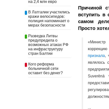
на 2,4 млн евро
Причиной с
В Латгалии участились
вступить в 
кражи велосипедов:
самом деле
полиция напоминает о
мерах безопасности
Просто хоте
Разведка Литвы
предупредила о
«Министр
возможных атаках РФ
коррекцию 
на инфраструктуру
стран Балтии
признала
,
являлось 
Кого реформа
больничной сети
предприяти
оставит без денег?
Suverēnā 
предоста
регулиро
должностям