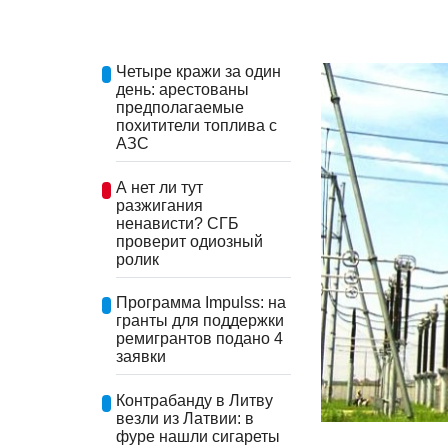
Четыре кражи за один
день: арестованы
предполагаемые
похитители топлива с
АЗС
А нет ли тут
разжигания
ненависти? СГБ
проверит одиозный
ролик
Программа Impulss: на
гранты для поддержки
ремигрантов подано 4
заявки
Контрабанду в Литву
везли из Латвии: в
фуре нашли сигареты