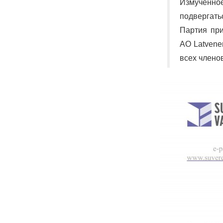
Измученно
подвергать
Партия при
АО Latvene
всех члено