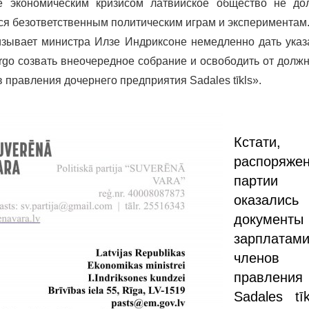
е экономическим кризисом латвийское общество не до
ся безответственным политическим играм и экспериментам
зывает министра Илзе Индриксоне немедленно дать указ
rgo созвать внеочередное собрание и освободить от долж
в правления дочернего предприятия Sadales tīkls».
Кстати
распоряже
партии
оказались
докумен
зарплатам
членов
правления
Sadales tī