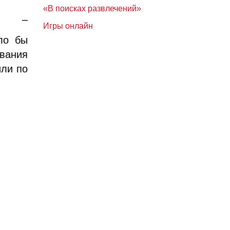
«В поисках развлечений»
и, –
Игры онлайн
ло бы
вания
или по