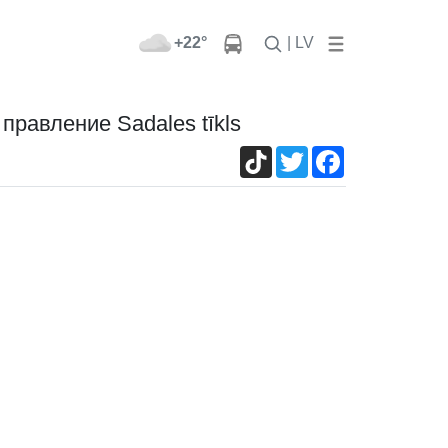
+22°
| LV
правление Sadales tīkls
TikTok
Twitter
Facebook