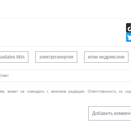
sadales tikls
электроэнергия
илзе индриксоне
nter!
ям, может не совпадать с мнением редакции. Ответственность за со
Добавить коммен